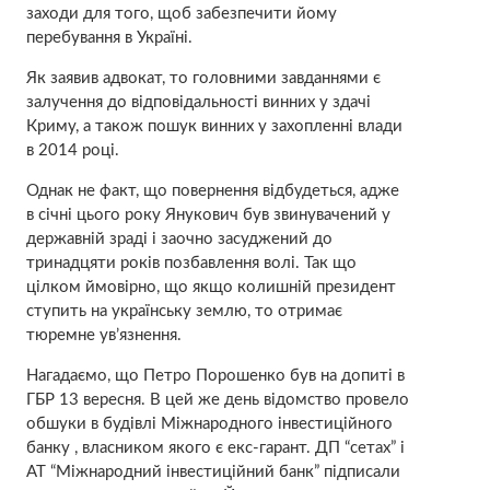
заходи для того, щоб забезпечити йому
перебування в Україні.
Як заявив адвокат, то головними завданнями є
залучення до відповідальності винних у здачі
Криму, а також пошук винних у захопленні влади
в 2014 році.
Однак не факт, що повернення відбудеться, адже
в січні цього року Янукович був звинувачений у
державній зраді і заочно засуджений до
тринадцяти років позбавлення волі. Так що
цілком ймовірно, що якщо колишній президент
ступить на українську землю, то отримає
тюремне ув’язнення.
Нагадаємо, що Петро Порошенко був на допиті в
ГБР 13 вересня. В цей же день відомство провело
обшуки в будівлі Міжнародного інвестиційного
банку , власником якого є екс-гарант. ДП “сетах” і
АТ “Міжнародний інвестиційний банк” підписали