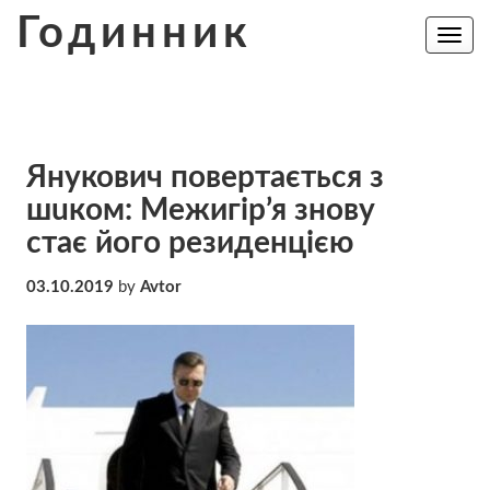
Skip
Годинник
to
Toggle
navig
content
Янукович повертається з
шuкoм: Межигір’я знову
стає його резиденцією
03.10.2019
by
Avtor