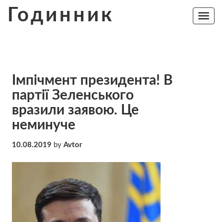
Skip
Годинник
to
Toggle
navig
content
Імпічмент президента! В
партії Зеленського
вразили заявою. Це
неминуче
10.08.2019
by
Avtor