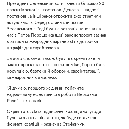
Президент Зеленський встиг внести близько 20
проєктів законів і постанов. Декотрі – кадрові
постанови, а інші законопроєкти вже втратили
актуальність. Серед останніх ініціатив
Зеленського в Раді були люстрація чиновників
часів Петра Порошенка (цей законопроєкт зазнав
критики міжнародних партнерів) і відстрочка
штрафів для євробляхерів.
За його словами, також будуть окремі пакети
законопроєктів стосовно економіки, боротьби з
корупцією, безпеки й оборони, євроінтеграції,
міжнародних відносинах.
“Я думаю, першого ж дня ви побачите
надзвичайну ефективність роботи Верховної
Ради”, – сказав він.
Окрім того, Дата підписання коаліційної угоди
буде визначена після того, як буде визначено
формат коаліції – зазначив Стефанчук.