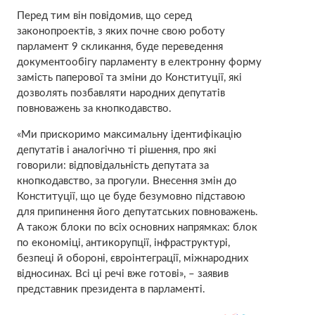
Перед тим він повідомив, що серед
законопроектів, з яких почне свою роботу
парламент 9 скликання, буде переведення
документообігу парламенту в електронну форму
замість паперової та зміни до Конституції, які
дозволять позбавляти народних депутатів
повноважень за кнопкодавство.
«Ми прискоримо максимальну ідентифікацію
депутатів і аналогічно ті рішення, про які
говорили: відповідальність депутата за
кнопкодавство, за прогули. Внесення змін до
Конституції, що це буде безумовно підставою
для припинення його депутатських повноважень.
А також блоки по всіх основних напрямках: блок
по економіці, антикорупції, інфраструктурі,
безпеці й обороні, євроінтеграції, міжнародних
відносинах. Всі ці речі вже готові», – заявив
представник президента в парламенті.