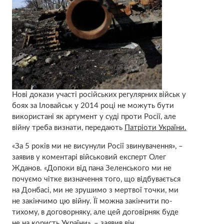
Нові докази участі російських регулярних військ у
боях за Іловайськ у 2014 році не можуть бути
використані як аргумент у суді проти Росії, але
війну треба визнати, передають
Патріоти України.
«За 5 років ми не висунули Росії звинувачення», –
заявив у коментарі військовий експерт Олег
Жданов. «Допоки від пана Зеленського ми не
почуємо чітке визначення того, що відбувається
на Донбасі, ми не зрушимо з мертвої точки, ми
не закінчимо цю війну. Її можна закінчити по-
тихому, в договорняку, але цей договірняк буде
не на користь України», – заявив він.