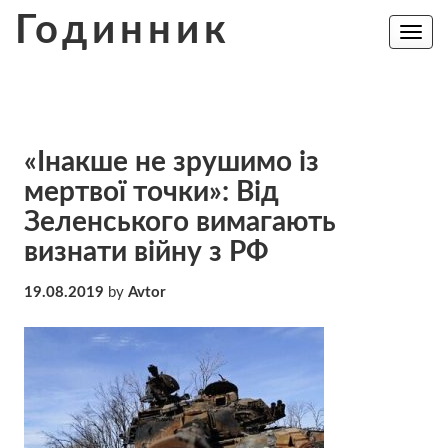
Skip
Годинник
to
Toggle
navig
content
«Інакше не зрушимо із
мертвої точки»: Від
Зеленського вимагають
визнати війну з РФ
19.08.2019
by
Avtor