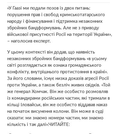
«У Гаазі ми подали позов із двох питань:
порушення прав і свобод кримськотатарського
народу і фінансування і підтримка незаконних
збройних бандформувань. Але не з приводу
військової присутності Росії на території України»,
– наголосив експерт.
У цьому контексті він додав, що наявність
незаконних збройних бандформувань «в усьому
світі розглядається як ознака громадянського
конфлікту, внутрішнього протистояння в країні».
За його словами, існує низка доказів агресії Росії
проти України, а також безліч живих свідків. «Той
же генерал Хомчак. Він же особисто розмовляв
із командирами російських частин, які тримали в
кільці Іловайськ, він же особисто віддавав наказ
на початок висунення колони. Він може в суді
сказати: ми знаємо номери частин, ми знаємо
кількість і так далі».ЧИТАЙТЕ: