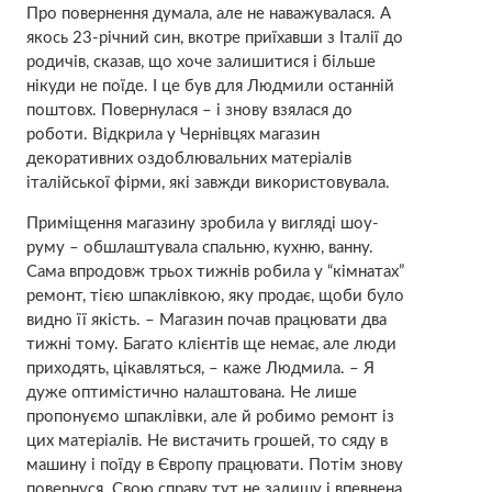
Про повернення думала, але не наважувалася. А
якось 23-річний син, вкотре приїхавши з Італії до
родичів, сказав, що хоче залишитися і більше
нікуди не поїде. І це був для Людмили останній
поштовх. Повернулася – і знову взялася до
роботи. Відкрила у Чернівцях магазин
декоративних оздоблювальних матеріалів
італійської фірми, які завжди використовувала.
Приміщення магазину зробила у вигляді шоу-
руму – обшлаштувала спальню, кухню, ванну.
Сама впродовж трьох тижнів робила у “кімнатах”
ремонт, тією шпаклівкою, яку продає, щоби було
видно її якість. – Магазин почав працювати два
тижні тому. Багато клієнтів ще немає, але люди
приходять, цікавляться, – каже Людмила. – Я
дуже оптимістично налаштована. Не лише
пропонуємо шпаклівки, але й робимо ремонт із
цих матеріалів. Не вистачить грошей, то сяду в
машину і поїду в Європу працювати. Потім знову
повернуся. Свою справу тут не залишу і впевнена,