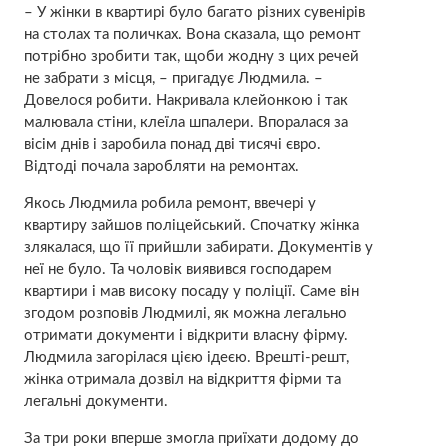
– У жінки в квартирі було багато різних сувенірів
на столах та поличках. Вона сказала, що ремонт
потрібно зробити так, щоби жодну з цих речей
не забрати з місця, – пригадує Людмила. –
Довелося робити. Накривала клейонкою і так
малювала стіни, клеїла шпалери. Впоралася за
вісім днів і заробила понад дві тисячі євро.
Відтоді почала заробляти на ремонтах.
Якось Людмила робила ремонт, ввечері у
квартиру зайшов поліцейський. Спочатку жінка
злякалася, що її прийшли забирати. Документів у
неї не було. Та чоловік виявився господарем
квартири і мав високу посаду у поліції. Саме він
згодом розповів Людмилі, як можна легально
отримати документи і відкрити власну фірму.
Людмила загорілася цією ідеєю. Врешті-решт,
жінка отримала дозвіл на відкриття фірми та
легальні документи.
За три роки вперше змогла приїхати додому до