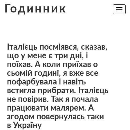
Skip
Годинник
to
Toggle
navig
content
Італієць посміявся, сказав,
що у мене є три дні, і
поїхав. А коли приїхав о
сьомій годині, я вже все
пофарбувала і навіть
встигла прибрати. Італієць
не повірив. Так я почала
працювати малярем. А
згодом повернулась таки
в Україну