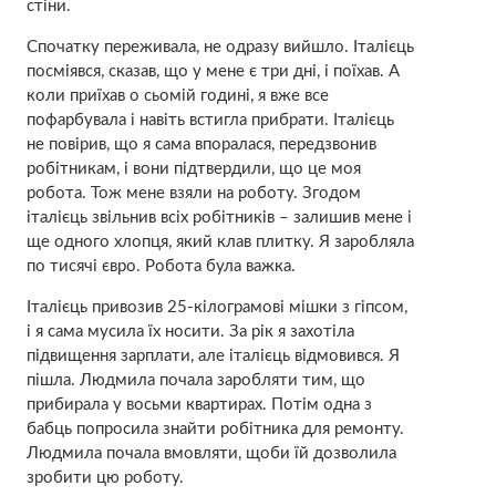
стіни.
Спочатку переживала, не одразу вийшло. Італієць
посміявся, сказав, що у мене є три дні, і поїхав. А
коли приїхав о сьомій годині, я вже все
пофарбувала і навіть встигла прибрати. Італієць
не повірив, що я сама впоралася, передзвонив
робітникам, і вони підтвердили, що це моя
робота. Тож мене взяли на роботу. Згодом
італієць звільнив всіх робітників – залишив мене і
ще одного хлопця, який клав плитку. Я заробляла
по тисячі євро. Робота була важка.
Італієць привозив 25-кілограмові мішки з гіпсом,
і я сама мусила їх носити. За рік я захотіла
підвищення зарплати, але італієць відмовився. Я
пішла. Людмила почала заробляти тим, що
прибирала у восьми квартирах. Потім одна з
бабць попросила знайти робітника для ремонту.
Людмила почала вмовляти, щоби їй дозволила
зробити цю роботу.