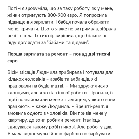
Потім я зрозуміла, що за таку роботу, як у мене,
жінки отримують 800-900 євро. Я попросила
підвищення зарплати, і бабця почала ображати
мене, кричати. Цього я вже не витримала, зібрала
речі і пішла. Із тих пір вирішила, що більше не
піду доглядати за “бабами та дідами”.
Перша зарплата за ремонт – понад дві тисячі
євро
Вісім місяців Людмила прибирала і готувала для
кількох чоловіків – арабів та албанців, які
працювали на будівництві. – Ми здружилися з
хлопцями, але я хотіла іншої роботи. Просила, їх
щоб познайомили мене з італійцем, у якого вони
працюють, – каже Людмила. – Врешті-решт, я
вмовила одного з чоловіків. Він привів мене у
квартиру, де вони робили ремонт. Італієць
здивувався такому робітникові. Але роботу дав.
Я мала водоемульсійною фарбою пофарбувати