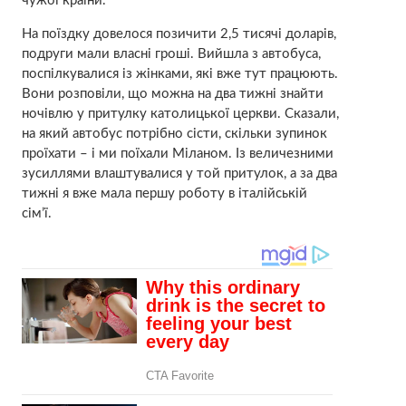
чужої країни.
На поїздку довелося позичити 2,5 тисячі доларів,
подруги мали власні гроші. Вийшла з автобуса,
поспілкувалися із жінками, які вже тут працюють.
Вони розповіли, що можна на два тижні знайти
ночівлю у притулку католицької церкви. Сказали,
на який автобус потрібно сісти, скільки зупинок
проїхати – і ми поїхали Міланом. Із величезними
зусиллями влаштувалися у той притулок, а за два
тижні я вже мала першу роботу в італійській
сім’ї.