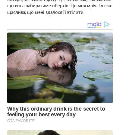
що вона набиратиме обертів. Це моя мрія. І я вже
щаслива, що мені вдалося її втілити.