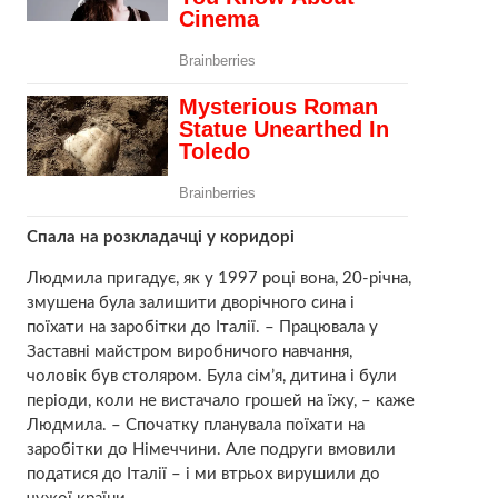
Спала на розкладачці у коридорі
Людмила пригадує, як у 1997 році вона, 20-річна,
змушена була залишити дворічного сина і
поїхати на заробітки до Італії. – Працювала у
Заставні майстром виробничого навчання,
чоловік був столяром. Була сім’я, дитина і були
періоди, коли не вистачало грошей на їжу, – каже
Людмила. – Спочатку планувала поїхати на
заробітки до Німеччини. Але подруги вмовили
податися до Італії – і ми втрьох вирушили до