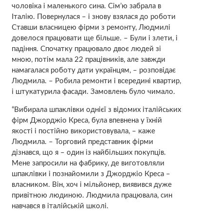
чоловіка і маленького сина. Сім’ю забрала в
Італію. Повернулася – і знову взялася до роботи
Ставши власницею фірми з ремонту, Людмилі
довелося працювати ще більше. – Були і злети, і
падіння. Спочатку працювало двоє людей зі
мною, потім мала 22 працівників, але завжди
намагалася роботу дати українцям, – розповідає
Людмила. – Робила ремонти і всередині квартир,
і штукатурила фасади. Замовлень було чимало.
“Вибирала шпаклівки однієї з відомих італійських
фірм Джорджіо Креса, була впевнена у їхній
якості і постійно використовувала, – каже
Людмила. – Торговий представник фірми
дізнався, що я – один із найбільших покупців.
Мене запросили на фабрику, де виготовляли
шпаклівки і познайомили з Джорджіо Креса –
власником. Він, хоч і мільйонер, виявився дуже
привітною людиною. Людмила працювала, син
навчався в італійській школі.