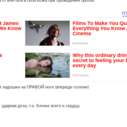
что впитала в себя кожа при проведении пробы!
й ладошки на ПРАВОЙ ноге (впереди голени)
дарная доза, т.к. ближе всего к сердцу.