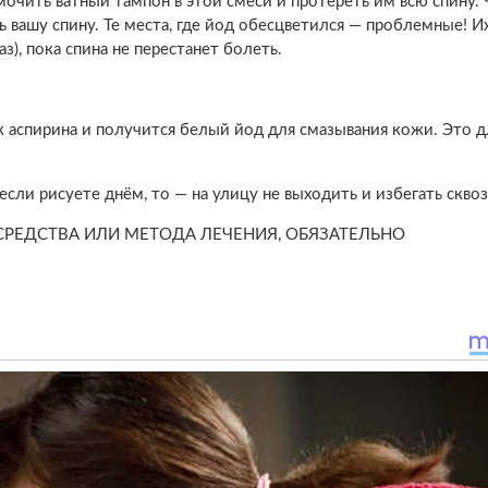
Смочить ватный тампон в этой смеси и протереть им всю спину. 
ь вашу спину. Те места, где йод обесцветился — проблемные! И
з), пока спина не перестанет болеть.
 аспирина и получится белый йод для смазывания кожи. Это дл
если рисуете днём, то — на улицу не выходить и избегать сквоз
СРЕДСТВА ИЛИ МЕТОДА ЛЕЧЕНИЯ, ОБЯЗАТЕЛЬНО