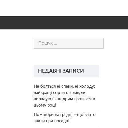
Пошук:
НЕДАВНІ ЗАПИСИ
Не бояться ні спеки, ні холоду:
найкращі сорти огірків, які
порадують щедрим врожаєм в
цьому році
Помідори на грядці —що варто
знати при посадці