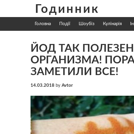
Skip
Годинник
to
content
Головна
Події
Шоубіз
Кулінарія
І
ЙОД ТАК ПОЛЕЗЕ
ОРГАНИЗМА! ПОР
ЗАМЕТИЛИ ВСЕ!
14.03.2018
by
Avtor