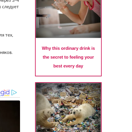
Через 3-4
х следует
я тех,
няков.