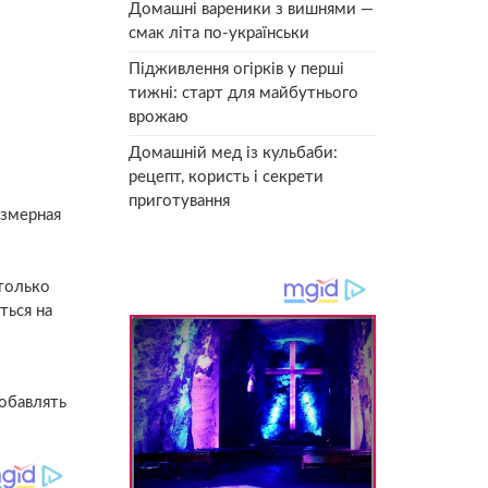
Домашні вареники з вишнями —
смак літа по-українськи
Підживлення огірків у перші
тижні: старт для майбутнього
врожаю
Домашній мед із кульбаби:
рецепт, користь і секрети
приготування
езмерная
 только
ться на
обавлять