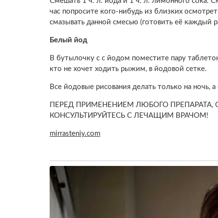
Смешать 1 ч. л. йода и 1 ч. л. лимонного сока. 
час попросите кого-нибудь из близких осмотрет
смазывать данной смесью (готовить её каждый ра
Белый йод
В бутылочку с с йодом поместите пару таблеток
кто не хочет ходить рыжим, в йодовой сетке.
Все йодовые рисования делать только на ночь, а 
ПЕРЕД ПРИМЕНЕНИЕМ ЛЮБОГО ПРЕПАРАТА, 
КОНСУЛЬТИРУЙТЕСЬ С ЛЕЧАЩИМ ВРАЧОМ!
mirrasteniy.com