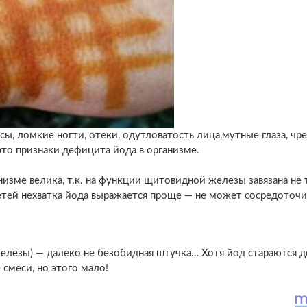
сы, ломкие ногти, отеки, одутловатость лица,мутные глаза, чр
е это признаки дефицита йода в организме.
низме велика, т.к. на функции щитовидной железы завязана не
детей нехватка йода выражается проще — не может сосредоточи
лезы) — далеко не безобидная штучка… Хотя йод стараются д
е смеси, но этого мало!