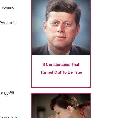
— только
 Рецепты
 ноздрёй