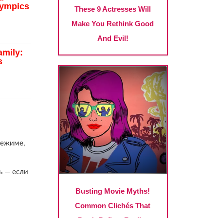
режиме,
ь — если