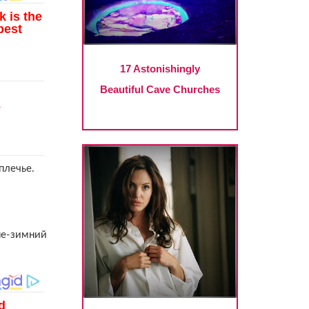
плечье.
не-зимний