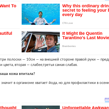
три полоски — 10см — на внешней стороне правой руки — пред
 цвета, вторая — слабее,третья самая слабая.
 ваша кожа впитала?
 значит в организме хватает йода, но для профилактики в осен