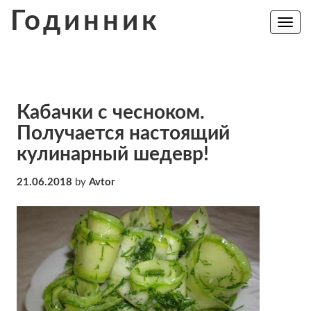
Skip
Годинник
to
Toggle
navig
content
Кабачки с чесноком.
Получается настоящий
кулинарный шедевр!
21.06.2018
by
Avtor