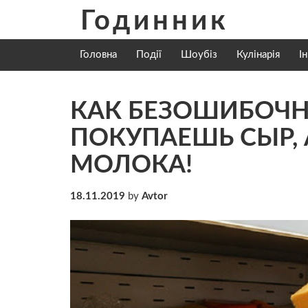
Skip
Годинник
to
content
Головна
Події
Шоубіз
Кулінарія
І
КАК БЕЗОШИБОЧН
ПОКУПАЕШЬ СЫР, 
МОЛОКА!
18.11.2019
by
Avtor