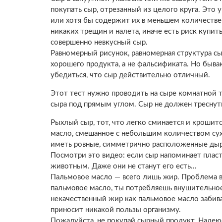
покупать сыр, отрезанный из целого круга. Это 
или хотя бы содержит их в меньшем количестве
никаких трещин и налета, иначе есть риск купит
совершенно невкусный сыр.
Равномерный рисунок, равномерная структура сы
хорошего продукта, а не фальсификата. Но быв
убедиться, что сыр действительно отличный.
Этот тест нужно проводить на сыре комнатной 
сыра под прямым углом. Сыр не должен треснуть
Рыхлый сыр, тот, что легко сминается и крошитс
масло, смешанное с небольшим количеством сух
иметь ровные, симметрично расположенные дыро
Посмотри это видео: если сыр напоминает пласт
животным. Даже они не станут его есть…
Пальмовое масло — всего лишь жир. Проблема в
пальмовое масло, ты потребляешь внушительное 
некачественный жир как пальмовое масло забива
приносит никакой пользы организму.
Пожалуйста, не покупай сырный продукт. Надеюс