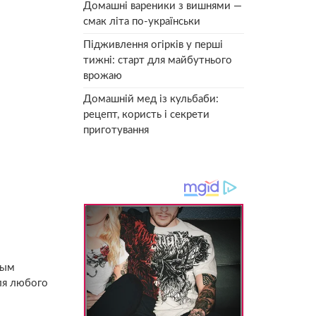
Домашні вареники з вишнями —
смак літа по-українськи
Підживлення огірків у перші
тижні: старт для майбутнього
врожаю
Домашній мед із кульбаби:
рецепт, користь і секрети
приготування
вым
ля любого