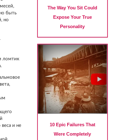
имесей,
но быть
, но
т
ни ломтик
.
пальмовое
вета,
ным
ащего
ой
веса и не
рной