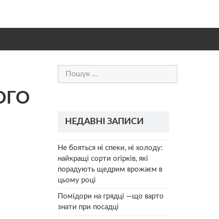
Пошук:
ОГО
НЕДАВНІ ЗАПИСИ
Не бояться ні спеки, ні холоду:
найкращі сорти огірків, які
порадують щедрим врожаєм в
цьому році
Помідори на грядці —що варто
знати при посадці