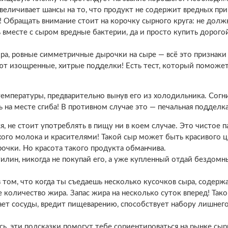
увеличивает шансы на то, что продукт не содержит вредных пр
! Обращать внимание стоит на корочку сырного круга: не долж
ь вместе с сыром вредные бактерии, да и просто купить дорогой
ра, ровные симметричные дырочки на сыре — всё это признаки
ают изощренные, хитрые подделки! Есть тест, который поможе
температуры, предварительно вынув его из холодильника. Сог
 на месте сгиба! В противном случае это — печальная подделка
я, не стоит употреблять в пищу ни в коем случае. Это чистое 
ого молока и красителями! Такой сыр может быть красивого ц
чки. Но красота такого продукта обманчива.
илин, никогда не покупай его, а уже купленный отдай бездом
 том, что когда ты съедаешь несколько кусочков сыра, содерж
количество жира. Запас жира на несколько суток вперед! Так
ет сосуды, вредит пищеварению, способствует набору лишнего 
ь, эти подсказки помогут тебе сориентироваться на рынке сы