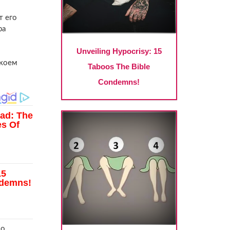
т его
ра
 коем
мо