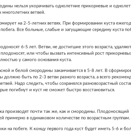
родины нельзя укорачивать однолетние прикорневые и одноле
х многолетних ветвей.
рмирует на 2-5-летних ветвях. При формировании куста ежего
побега. Все больные, слабые и загущающие середину куста по
доносят 6-S лет. Ветви, не достигшие этого возраста, удаляют
е плодоносят, или чтобы вызвать интенсивный рост прикорневых
лностью у самого основания куста.
ной и белой смородины заканчивается в 5-8 лет. В сформиро
 должно быть по 2-3 ветви разного возраста, а всего рекоме
етвей. Надо следить, чтобы сохранялся разновозрастный состав
арые погибнут и куст не сможет быстро восстановиться.
а производят почти так же, как и смородины. Плодоносящий
й примерно в одинаковом количестве по возрастным группам.
чки на побеге. К концу первого года куст будет иметь 5-6 и бо