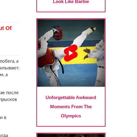
побега, а
щипывают.
м, а
ае после
тпрысков
и в
огда