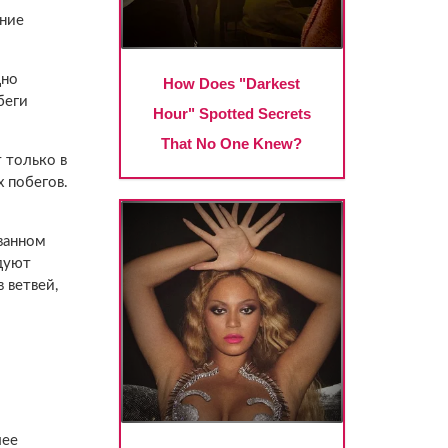
тние
дно
беги
 только в
 побегов.
ванном
ндуют
 ветвей,
лее