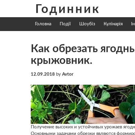
Skip
Годинник
to
content
Головна
Події
Шоубіз
Кулінарія
І
Как обрезать ягодн
крыжовник.
12.09.2018
by
Avtor
Получение высоких и устойчивых урожаев ягодн
Основными задачами обрезки являются формиро