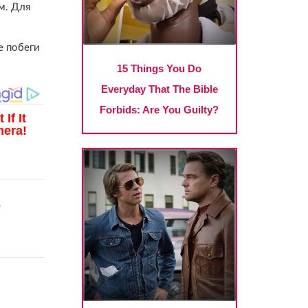
м. Для
е побеги