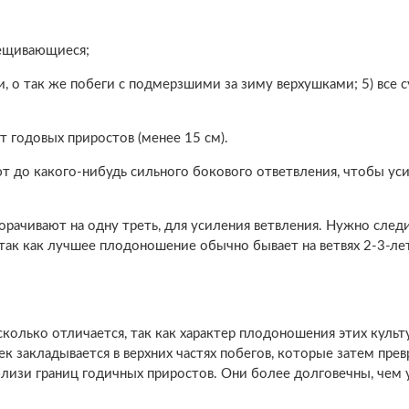
рещивающиеся;
, о так же побеги с подмерзшими за зиму верхушками; 5) все с
т годовых приростов (менее 15 см).
 до какого-нибудь сильного бокового ответвления, чтобы ус
рачивают на одну треть, для усиления ветвления. Нужно следи
, так как лучшее плодоношение обычно бывает на ветвях 2-3-ле
колько отличается, так как характер плодоношения этих культ
 закладывается в верхних частях побегов, которые затем пре
лизи границ годичных приростов. Они более долговечны, чем 