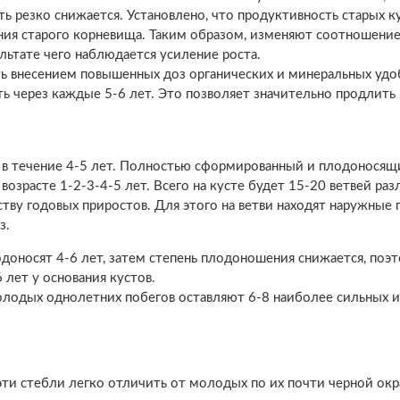
ь резко снижается. Установлено, что продуктивность старых к
ния старого корневища. Таким образом, изменяют соотношени
льтате чего наблюдается усиление роста.
 внесением повышенных доз органических и минеральных удо
 через каждые 5-6 лет. Это позволяет значительно продлить 
в течение 4-5 лет. Полностью сформированный и плодоносящ
озрасте 1-2-3-4-5 лет. Всего на кусте будет 15-20 ветвей ра
ству годовых приростов. Для этого на ветви находят наружные
з.
оносят 4-6 лет, затем степень плодоношения снижается, поэ
 лет у основания кустов.
лодых однолетних побегов оставляют 6-8 наиболее сильных и
эти стебли легко отличить от молодых по их почти черной окра