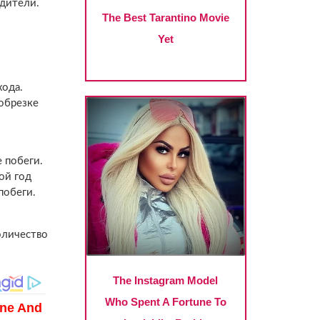
едители.
хода.
обрезке
 побеги.
ой год
побеги.
оличество