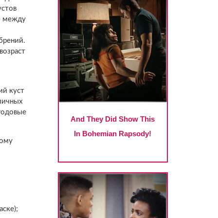
устов
е между
брений.
возраст
ий куст
зличных
 годовые
тому
ске);