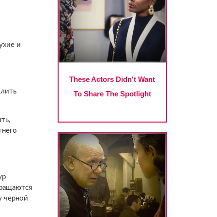
ухие и
илить
ть,
тнего
ур
вращаются
у черной