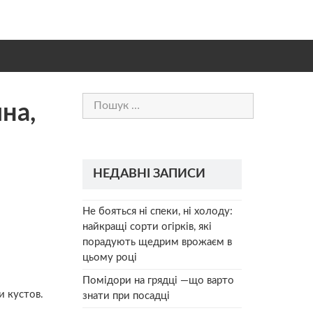
Пошук:
на,
НЕДАВНІ ЗАПИСИ
Не бояться ні спеки, ні холоду:
найкращі сорти огірків, які
порадують щедрим врожаєм в
цьому році
Помідори на грядці —що варто
и кустов.
знати при посадці