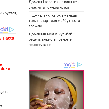
Домашні вареники з вишнями —
смак літа по-українськи
рмируется,
Підживлення огірків у перші
тижні: старт для майбутнього
врожаю
Домашній мед із кульбаби:
рецепт, користь і секрети
приготування
день.
ит