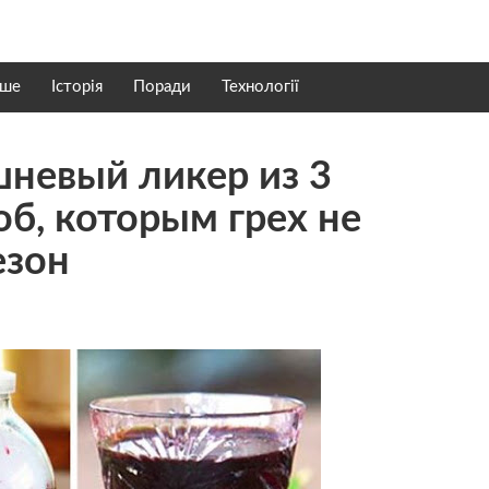
нше
Історія
Поради
Технології
шневый ликер из 3
об, которым грех не
езон