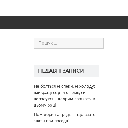
Пошук:
НЕДАВНІ ЗАПИСИ
Не бояться ні спеки, ні холоду:
найкращі сорти огірків, які
порадують щедрим врожаєм в
цьому році
Помідори на грядці —що варто
знати при посадці