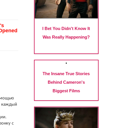
помощью
, каждый
ии.
ронку с