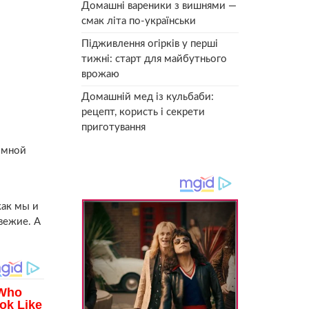
Домашні вареники з вишнями —
смак літа по-українськи
Підживлення огірків у перші
тижні: старт для майбутнього
врожаю
Домашній мед із кульбаби:
рецепт, користь і секрети
приготування
имной
как мы и
вежие. А