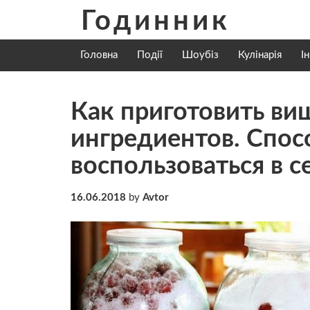
Skip
Годинник
to
content
Головна
Події
Шоубіз
Кулінарія
І
Как приготовить ви
ингредиентов. Спос
воспользоваться в с
16.06.2018
by
Avtor