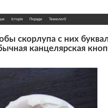
нше
Історія
Поради
Технології
тобы скорлупа с них буква
бычная канцелярская кноп