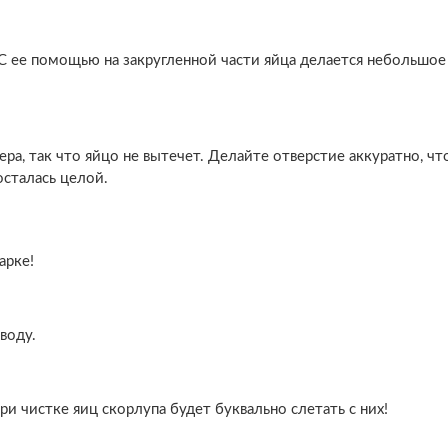
 С ее помощью на закругленной части яйца делается небольшое
мера, так что яйцо не вытечет. Делайте отверстие аккуратно, ч
осталась целой.
арке!
воду.
ри чистке яиц скорлупа будет буквально слетать с них!