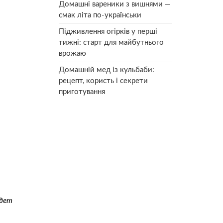
Домашні вареники з вишнями —
смак літа по-українськи
Підживлення огірків у перші
тижні: старт для майбутнього
врожаю
Домашній мед із кульбаби:
рецепт, користь і секрети
приготування
удет