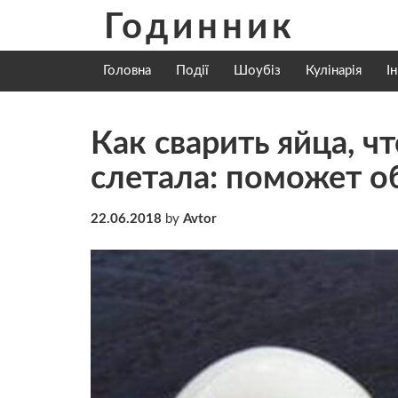
Skip
Годинник
to
content
Головна
Події
Шоубіз
Кулінарія
І
Как сварить яйца, ч
слетала: поможет о
22.06.2018
by
Avtor