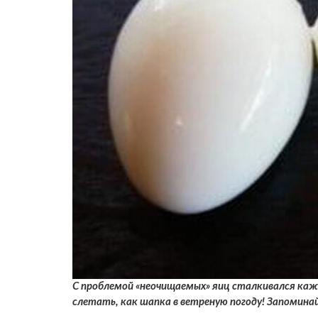
С проблемой «неочищаемых» яиц сталкивался кажд
слетать, как шапка в ветреную погоду! Запомина