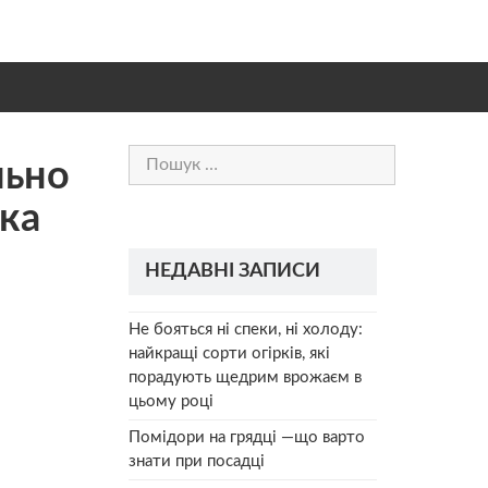
Пошук:
льно
ка
НЕДАВНІ ЗАПИСИ
Не бояться ні спеки, ні холоду:
найкращі сорти огірків, які
порадують щедрим врожаєм в
цьому році
Помідори на грядці —що варто
знати при посадці