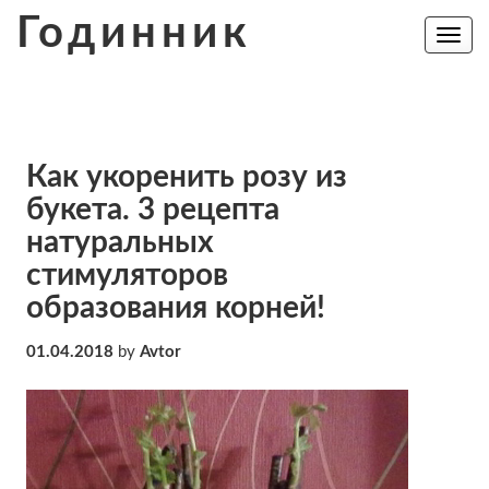
Skip
Годинник
to
Toggle
navig
content
Как укоренить розу из
букета. 3 рецепта
натуральных
стимуляторов
образования корней!
01.04.2018
by
Avtor