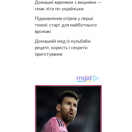
Домашні вареники з вишнями —
смак літа по-українськи
Підживлення огірків у перші
тижні: старт для майбутнього
врожаю
Домашній мед із кульбаби:
рецепт, користь і секрети
приготування