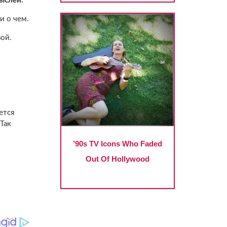
ыслей.
и о чем.
вой.
ется
Так