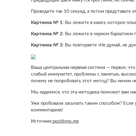
Предыдущие шаги кажутся простыми, но сейчас
Проведите так 10 секунд, а потом представьте э
Картинка № 1
: Вы лежите в каноэ, которое плыв
Картинка № 2
: Вы лежите в черном бархатном 
Картинка № 3
: Вы повторяете «Не думай, не дум
Ваша центральная нервная система — первое, что
слабый иммунитет, проблемы с памятью, высоко
почему не попробовать этот метод? Вы ничем не
Мы надеемся, что эта методика поможет вам нак
Уже пробовали засыпать таким способом? Если у
комментариях!
Источник
:positivno.me