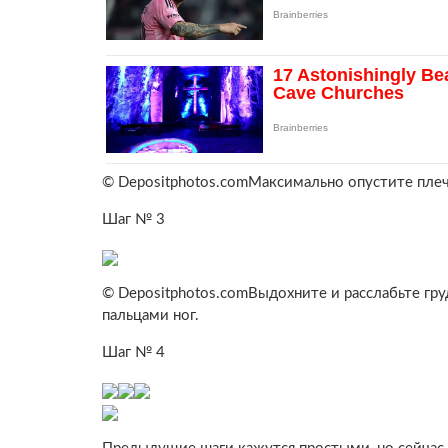
© Depositphotos.comМаксимально опустите плеч
Шаг № 3
© Depositphotos.comВыдохните и расслабьте груд
пальцами ног.
Шаг № 4