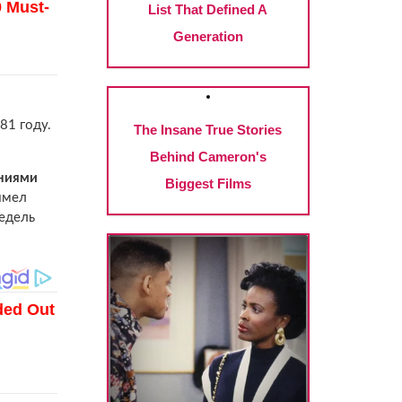
81 году.
ениями
имел
недель