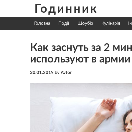
Skip
Годинник
to
content
Головна
Події
Шоубіз
Кулінарія
І
Как заснуть за 2 ми
используют в арми
30.01.2019
by
Avtor