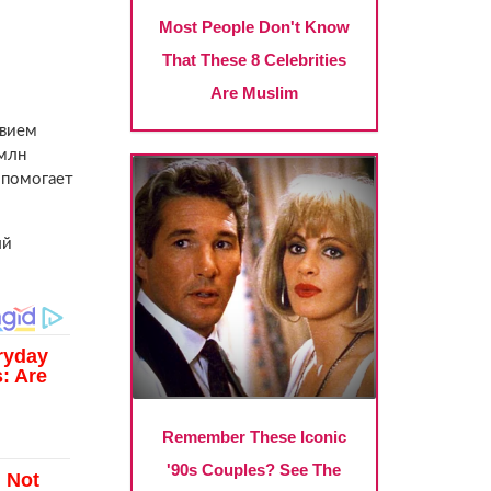
твием
 млн
 помогает
ый