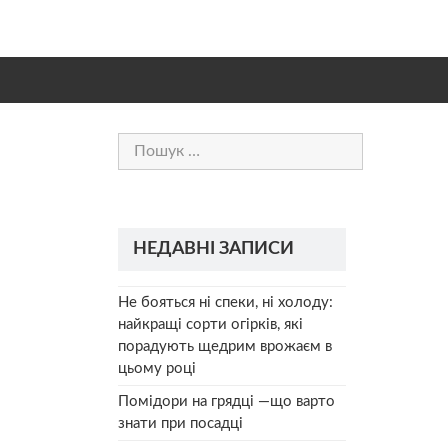
Пошук:
НЕДАВНІ ЗАПИСИ
Не бояться ні спеки, ні холоду:
найкращі сорти огірків, які
порадують щедрим врожаєм в
цьому році
Помідори на грядці —що варто
знати при посадці