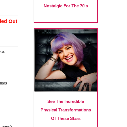
ки.
ивая