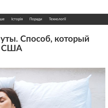
нше
Історія
Поради
Технології
нуты. Способ, который
и США