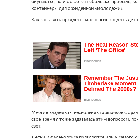
окупаются, но и остается небольшая прибыль, ко
контейнеры для орхидейной «молодежи».
Как заставить орхидею фаленопсис «родить дето
Многие владельцы нескольких горшочков с орхид
свое время я тоже задавалась этим вопросом, по
свет.
Детки у фаленопсиса появляются или у самого о