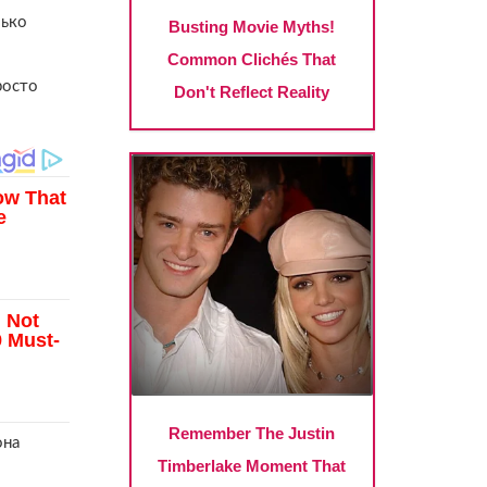
лько
росто
она