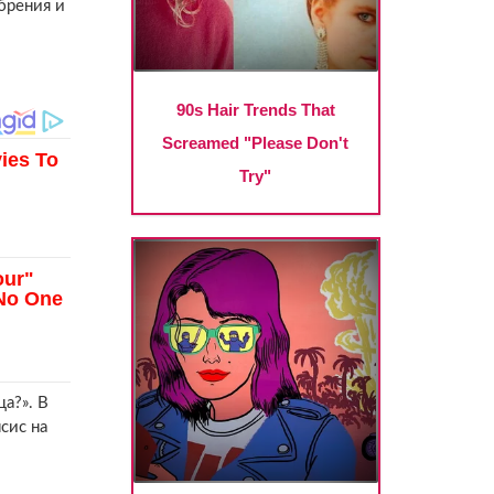
брения и
а?». В
сис на