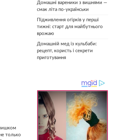
Домашні вареники з вишнями —
смак літа по-українськи
Підживлення огірків у перші
тижні: старт для майбутнього
врожаю
Домашній мед із кульбаби:
рецепт, користь і секрети
приготування
слишком
 не только