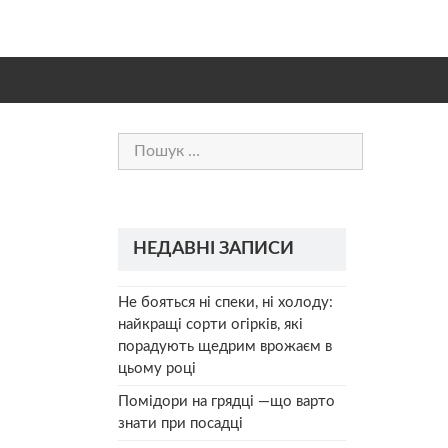
Пошук:
НЕДАВНІ ЗАПИСИ
Не бояться ні спеки, ні холоду:
найкращі сорти огірків, які
порадують щедрим врожаєм в
цьому році
Помідори на грядці —що варто
знати при посадці