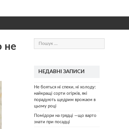
Пошук:
о не
НЕДАВНІ ЗАПИСИ
Не бояться ні спеки, ні холоду:
найкращі сорти огірків, які
порадують щедрим врожаєм в
цьому році
Помідори на грядці —що варто
знати при посадці