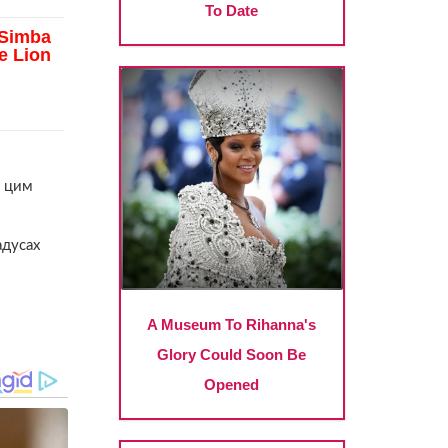
е цим
адусах