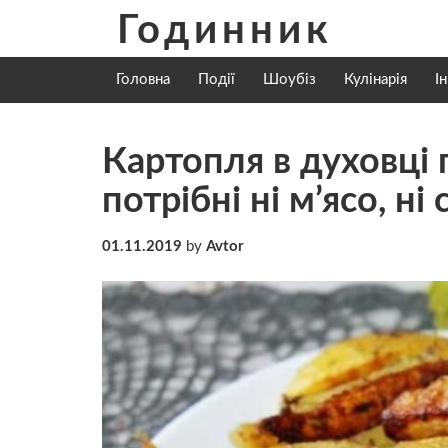
Skip
Годинник
to
content
Головна
Події
Шоубіз
Кулінарія
І
Картопля в духовці 
потрібні ні м’ясо, ні 
01.11.2019
by
Avtor