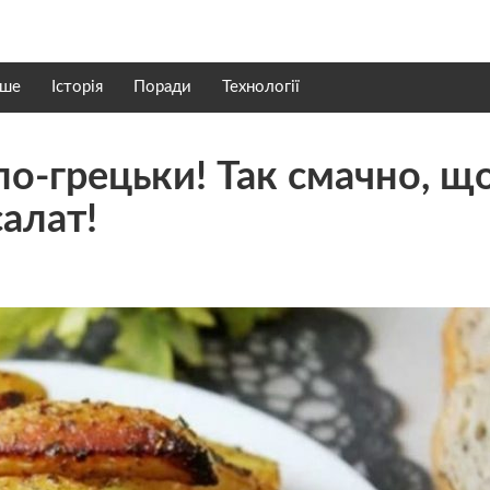
нше
Історія
Поради
Технології
по-грецьки! Так смачно, щ
салат!