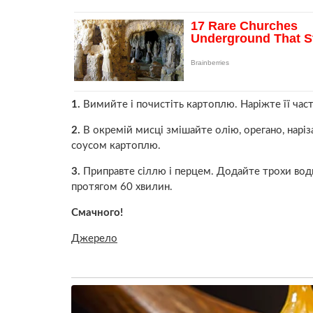
1.
Вимийте і почистіть картоплю. Наріжте її час
2.
В окремій мисці змішайте олію, орегано, нарі
соусом картоплю.
3.
Приправте сіллю і перцем. Додайте трохи води
протягом 60 хвилин.
Смачного!
Джерело