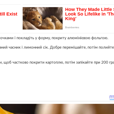
точками і покладіть у форму, покриту алюмінієвою фольгою.
заний часник і лимонний сік. Добре перемішайте, потім полийт
, щоб частково покрити картоплю, потім запікайте при 200 гр