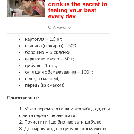
картопля – 1,5 кг;
свинина (нежирна) – 500 г;
борошно – ½ склянки;
вершкове масло – 50 г;
цибуля – 1 шт.;
олія (для обсмажування) – 100 г;
сіль (за смаком);
перець (за смаком).
Приготування:
М’ясо перемолоти на м’ясорубці, додати
сіль та перець, перемішати.
Почистити і дрібно нарізати цибулю.
До фаршу додати цибулю, обсмажити.