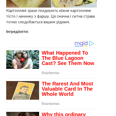
Картопляні зрази поєднують ніжне картопляне
тісто і начинку з фаршу. Ця смачна і ситна страва
точно сподобається вашим рідним.
Інгредієнти: