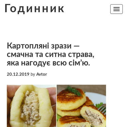
Skip
Годинник
to
Toggle
navig
content
Картопляні зрази —
смачна та ситна страва,
яка нагодує всю сім’ю.
20.12.2019
by
Avtor