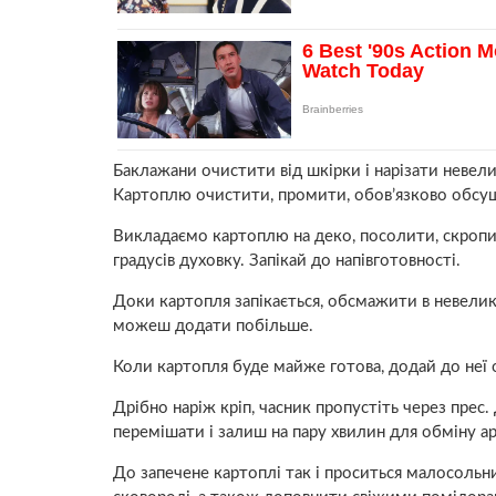
Баклажани очистити від шкірки і нарізати неве
Картоплю очистити, промити, обов’язково обсуши
Викладаємо картоплю на деко, посолити, скропи 
градусів духовку. Запікай до напівготовності.
Доки картопля запікається, обсмажити в невели
можеш додати побільше.
Коли картопля буде майже готова, додай до неї 
Дрібно наріж кріп, часник пропустіть через прес
перемішати і залиш на пару хвилин для обміну а
До запечене картоплі так і проситься малосольн