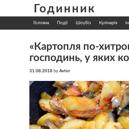
Skip
Годинник
to
content
Головна
Події
Шоубіз
Кулінарія
І
«Картопля по-хитро
господинь, у яких к
31.08.2018
by
Avtor