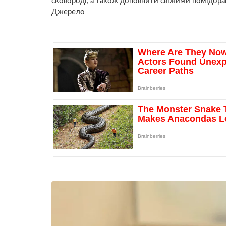
сковороді, а також доповнити свіжими помідора
Джерело