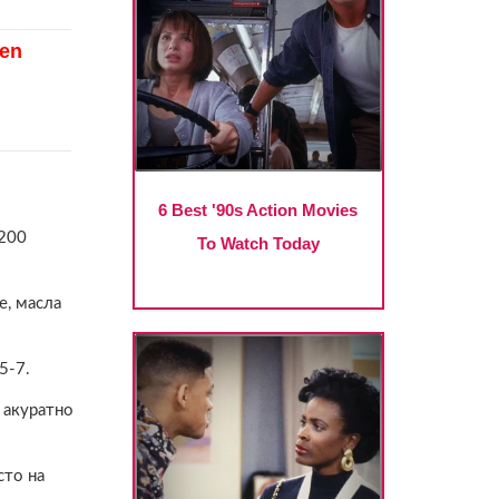
 200
е, масла
5-7.
, акуратно
сто на