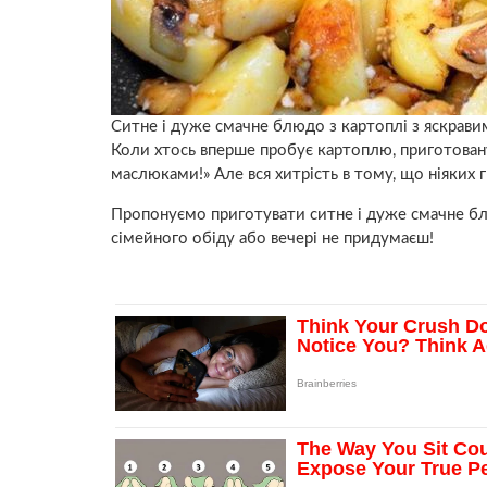
Ситне і дуже смачне блюдо з картоплі з яскрав
Коли хтось вперше пробує картоплю, приготовану
маслюками!» Але вся хитрість в тому, що ніяких г
Пропонуємо приготувати ситне і дуже смачне бл
сімейного обіду або вечері не придумаєш!