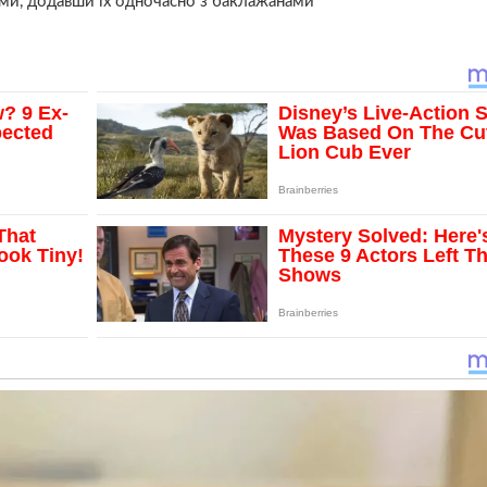
ми, додавши їх одночасно з баклажанами