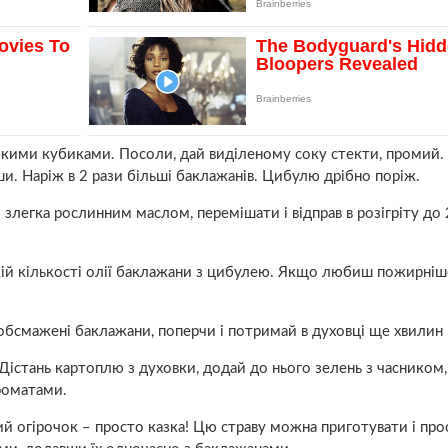
ликими кубиками. Посоли, дай виділеному соку стекти, промий.
. Наріж в 2 рази більші баклажанів. Цибулю дрібно поріж.
злегка рослинним маслом, перемішати і відправ в розігріту до
кій кількості олії баклажани з цибулею. Якщо любиш пожирніш
обсмажені баклажани, поперчи і потримай в духовці ще хвилин 
. Дістань картоплю з духовки, додай до нього зелень з часником
роматами.
ий огірочок – просто казка! Цю страву можна приготувати і про