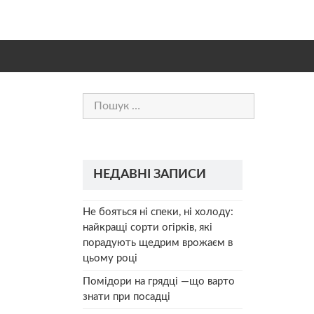
Пошук:
НЕДАВНІ ЗАПИСИ
Не бояться ні спеки, ні холоду:
найкращі сорти огірків, які
порадують щедрим врожаєм в
цьому році
Помідори на грядці —що варто
знати при посадці