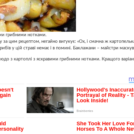
ими грибними нотками.
 за цим рецептом, негайно вигукує: «Ох, і смачна ж картопельк
рибів у цій страві немає і в помині. Баклажани – майстри маскув
юдо з картоплі з яскравими грибними нотками. Кращого варіан