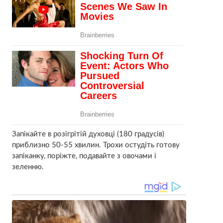
Запікайте в розігрітій духовці (180 градусів)
приблизно 50-55 хвилин. Трохи остудіть готову
запіканку, поріжте, подавайте з овочами і
зеленню.