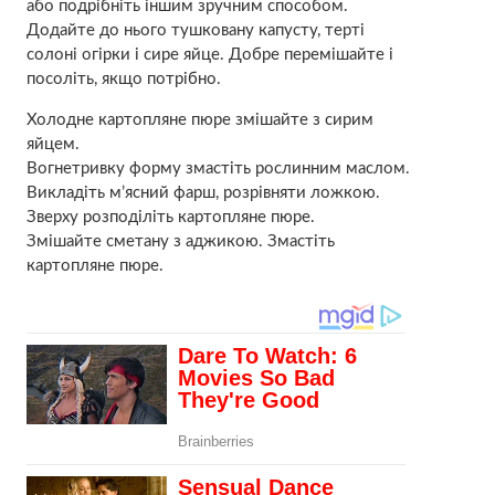
або подрібніть іншим зручним способом.
Додайте до нього тушковану капусту, терті
солоні огірки і сире яйце. Добре перемішайте і
посоліть, якщо потрібно.
Холодне картопляне пюре змішайте з сирим
яйцем.
Вогнетривку форму змастіть рослинним маслом.
Викладіть м’ясний фарш, розрівняти ложкою.
Зверху розподіліть картопляне пюре.
Змішайте сметану з аджикою. Змастіть
картопляне пюре.