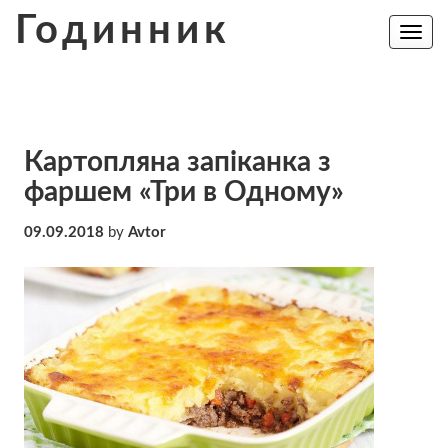
Skip
Годинник
to
Toggle
navig
content
Картопляна запіканка з
фаршем «Три в Одному»
09.09.2018
by
Avtor