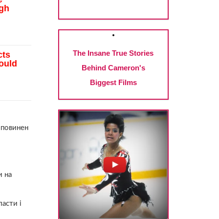
 повинен
и на
ласти і