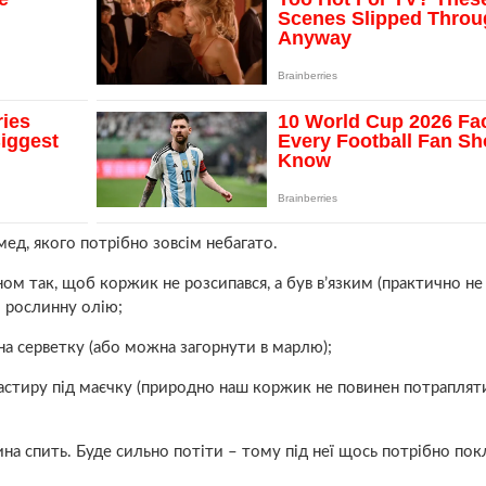
мед, якого потрібно зовсім небагато.
ом так, щоб коржик не розсипався, а був в’язким (практично не
и рослинну олію;
а серветку (або можна загорнути в марлю);
ластиру під маєчку (природно наш коржик не повинен потраплят
ина спить. Буде сильно потіти – тому під неї щось потрібно пок