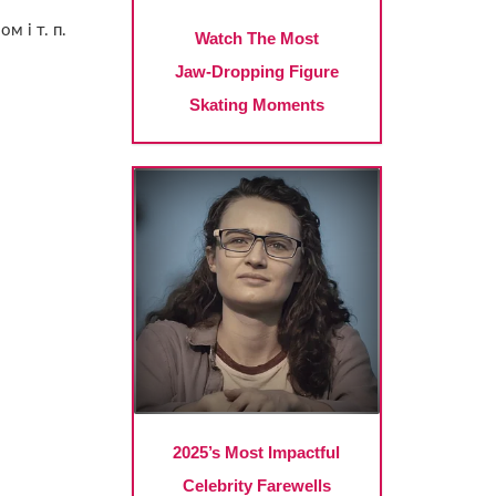
м і т. п.