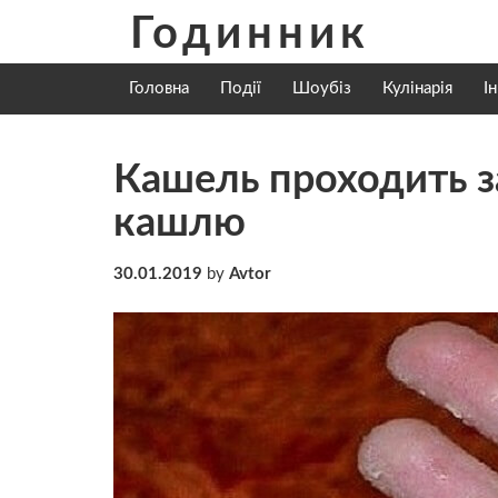
Skip
Годинник
to
content
Головна
Події
Шоубіз
Кулінарія
І
Кашель проходить за
кашлю
30.01.2019
by
Avtor