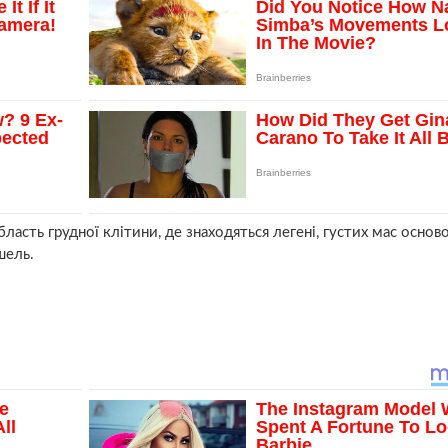
бласть грудної клітини, де знаходяться легені, густих мас основ
шель.