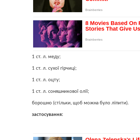
1 ст. л. меду;
1 ст. л. сухої гірчиці;
1 ст. л. оцту;
1 ст. л. соняшникової олії;
борошно (стільки, щоб можна було ліпити).
застосування: