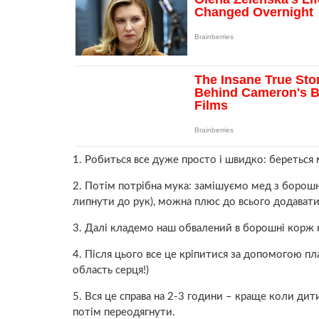
1. Робиться все дуже просто і швидко: береться 
2. Потім потрібна мука: замішуємо мед з борошн
липнути до рук), можна плюс до всього додават
3. Далі кладемо наш обвалений в борошні корж н
4. Після цього все це кріпитися за допомогою п
область серця!)
5. Вся це справа на 2-3 години – краще коли дит
потім переодягнути.