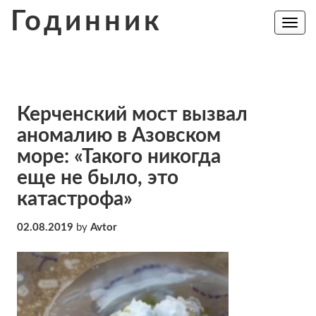
Skip
Годинник
to
Toggle
navig
content
Керченский мост вызвал
аномалию в Азовском
море: «Такого никогда
еще не было, это
катастрофа»
02.08.2019
by
Avtor