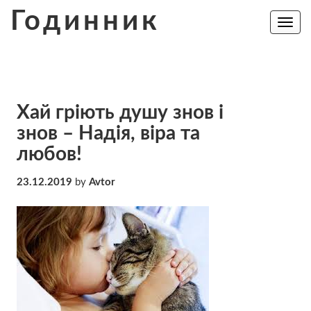
Skip
Годинник
to
Toggle
navig
content
Хай гріють душу знов і
знов – Надія, віра та
любов!
23.12.2019
by
Avtor