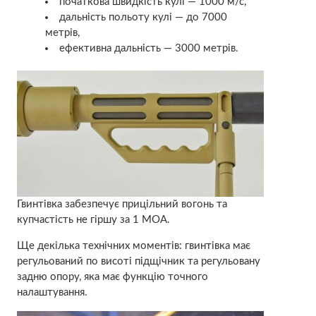
початкова швидкість кулі — 1000 м/с,
дальність польоту кулі — до 7000
метрів,
ефективна дальність — 3000 метрів.
Гвинтівка забезпечує прицільний вогонь та
купчастість не гіршу за 1 МОА.
Ще декілька технічних моментів: гвинтівка має
регульований по висоті підщічник та регульовану
задню опору, яка має функцію точного
налаштування.