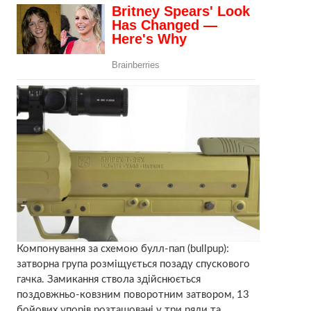
Компонування за схемою булл-пап (bullpup):
затворна група розміщується позаду спускового
гачка. Замикання ствола здійснюється
поздовжньо-ковзним поворотним затвором, 13
бойових упорів розташовані у три ряди та