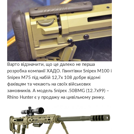
Варто відзначити, що це далеко не перша
розробка компанії ХАДО. Гвинтівки Snipex M100 i
Snipex M75 під набій 12,7х 108 добре відомі
фахівцям та чекають на своїх військових
замовників. А модель Snipex .50BMG (12.7х99) –
Rhino Hunter є у продажу на цивільному ринку.