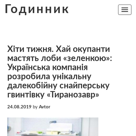
Skip
Годинник
to
Toggle
navig
content
Хіти тижня. Хай окупанти
мастять лоби «зеленкою»:
Українська компанія
розробила унікальну
далекобійну снайперську
гвинтівку «Тиранозавр»
24.08.2019
by
Avtor