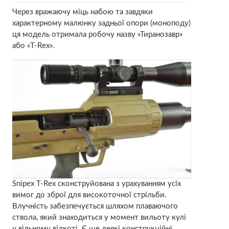
Через вражаючу міць набою та завдяки
характерному малюнку задньої опори (моноподу)
ця модель отримала робочу назву «Тиранозавр»
або «T-Reх».
Snipex T-Rex сконструйована з урахуванням усіх
вимог до зброї для високоточної стрільби.
Влучність забезпечується шляхом плаваючого
ствола, який знаходиться у момент вильоту кулі
у вільному відкоті. Є ще деякі конструкційні