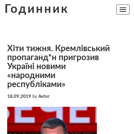
Skip
Годинник
to
Toggle
navig
content
Хіти тижня. Кремлівський
пропаганд*н пригрозив
Україні новими
«народними
республіками»
18.09.2019
by
Avtor