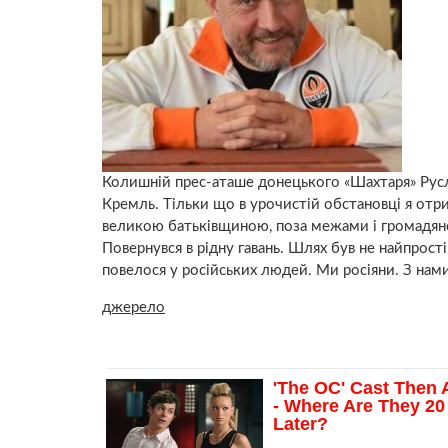
Колишній прес-аташе донецького «Шахтаря» Русл
Кремль. Тільки що в урочистій обстановці я отри
великою батьківщиною, поза межами і громадянст
Повернувся в рідну гавань. Шлях був не найпрост
повелося у російських людей. Ми росіяни. З нам
джерело