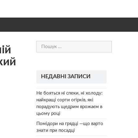
Пошук:
ній
кий
НЕДАВНІ ЗАПИСИ
Не бояться ні спеки, ні холоду:
найкращі сорти огірків, які
порадують щедрим врожаєм в
цьому році
Помідори на грядці —що варто
знати при посадці