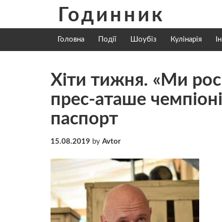
Skip
Годинник
to
content
Головна
Події
Шоубіз
Кулінарія
І
Хіти тижня. «Ми росі
прес-аташе чемпіоні
паспорт
15.08.2019
by
Avtor