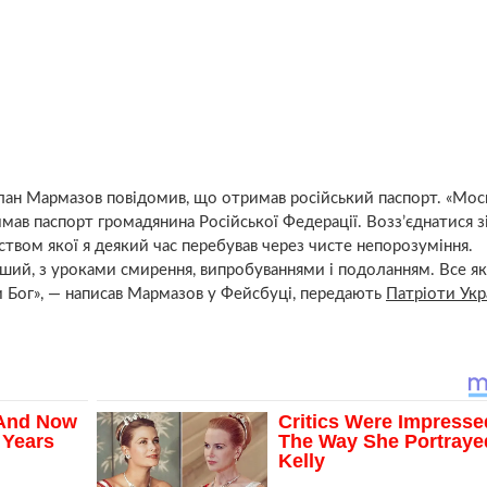
ан Мармазов повідомив, що отримав російський паспорт. «Мос
мав паспорт громадянина Російської Федерації. Возз’єднатися з
вом якої я деякий час перебував через чисте непорозуміння.
іший, з уроками смирення, випробуваннями і подоланням. Все як
и Бог», — написав Мармазов у Фейсбуці, передають
Патріоти Укр