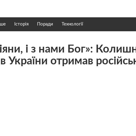
нше
Історія
Поради
Технології
яни, і з нами Бог»: Колиш
в України отримав російсь