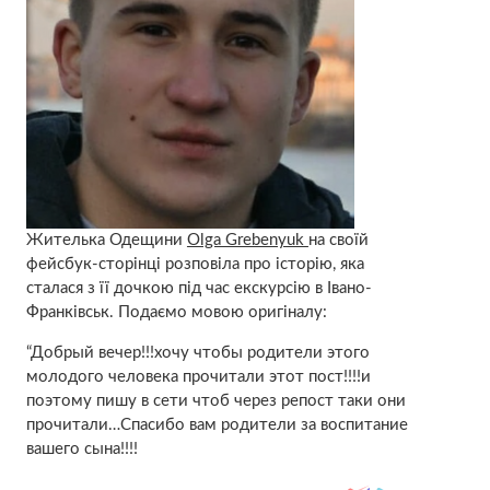
Жителька Одещини
Olga Grebenyuk
на своїй
фейсбук-сторінці розповіла про історію, яка
сталася з її дочкою під час екскурсію в Івано-
Франківськ. Подаємо мовою оригіналу:
“Добрый вечер!!!хочу чтобы родители этого
молодого человека прочитали этот пост!!!!и
поэтому пишу в сети чтоб через репост таки они
прочитали…Спасибо вам родители за воспитание
вашего сына!!!!