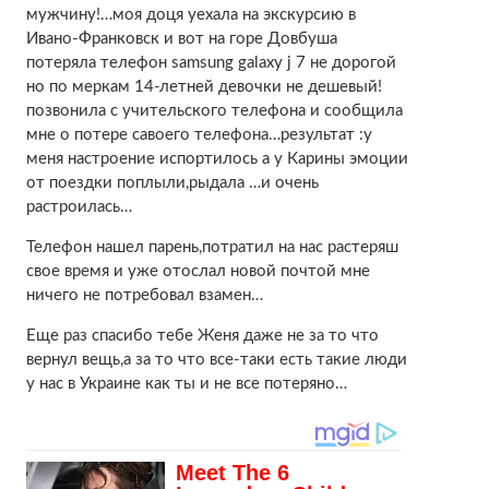
мужчину!…моя доця уехала на экскурсию в
Ивано-Франковск и вот на горе Довбуша
потеряла телефон samsung galaxy j 7 не дорогой
но по меркам 14-летней девочки не дешевый!
позвонила с учительского телефона и сообщила
мне о потере савоего телефона…результат :у
меня настроение испортилось а у Карины эмоции
от поездки поплыли,рыдала …и очень
растроилась…
Телефон нашел парень,потратил на нас растеряш
свое время и уже отослал новой почтой мне
ничего не потребовал взамен…
Еще раз спасибо тебе Женя даже не за то что
вернул вещь,а за то что все-таки есть такие люди
у нас в Украине как ты и не все потеряно…