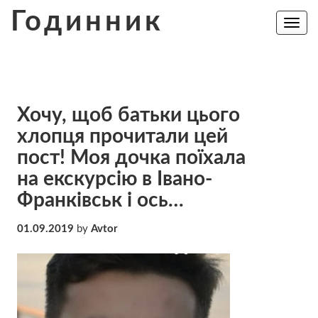
Skip
Годинник
to
Toggle
navig
content
Хочу, щоб батьки цього
хлопця прочитали цей
пост! Моя дочка поїхала
на екскурсію в Івано-
Франківськ і ось…
01.09.2019
by
Avtor