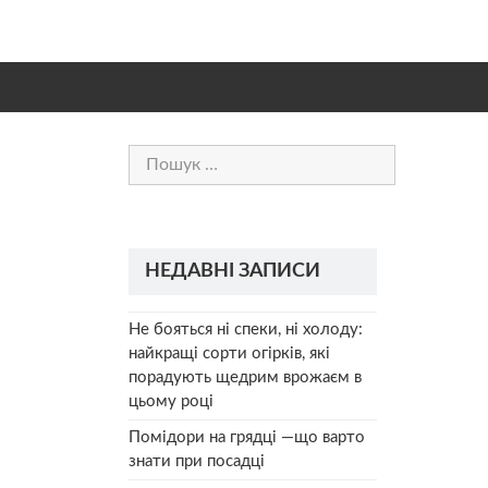
Пошук:
НЕДАВНІ ЗАПИСИ
Не бояться ні спеки, ні холоду:
найкращі сорти огірків, які
порадують щедрим врожаєм в
цьому році
Помідори на грядці —що варто
знати при посадці