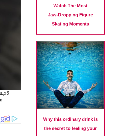
 щоб
в