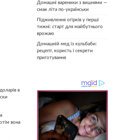
Домашні вареники з вишнями —
смак літа по-українськи
Підживлення огірків у перші
тижні: старт для майбутнього
врожаю
Домашній мед із кульбаби:
рецепт, користь і секрети
приготування
доларів в
иски
я
Потім вона