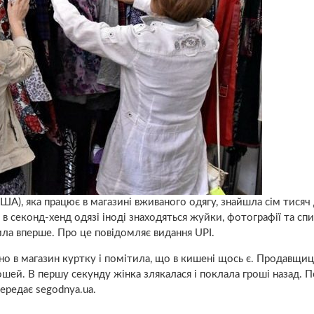
А), яка працює в магазині вживаного одягу, знайшла сім тисяч 
 в секонд-хенд одязі іноді знаходяться жуйки, фотографії та сп
ила вперше. Про це повідомляє видання UPI.
но в магазин куртку і помітила, що в кишені щось є. Продавщиц
рошей. В першу секунду жінка злякалася і поклала гроші назад. 
передає segodnya.ua.