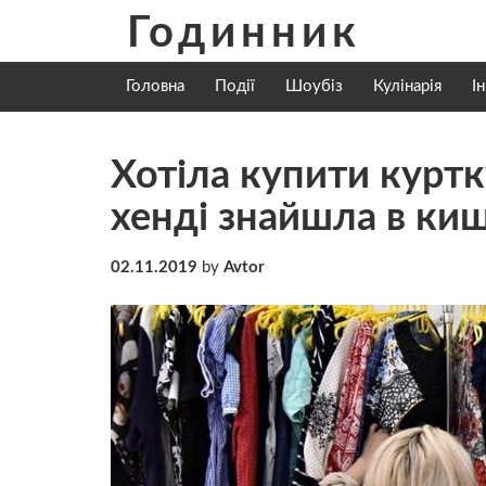
Skip
Годинник
to
content
Головна
Події
Шоубіз
Кулінарія
І
Хотіла купити куртк
хенді знайшла в киш
02.11.2019
by
Avtor