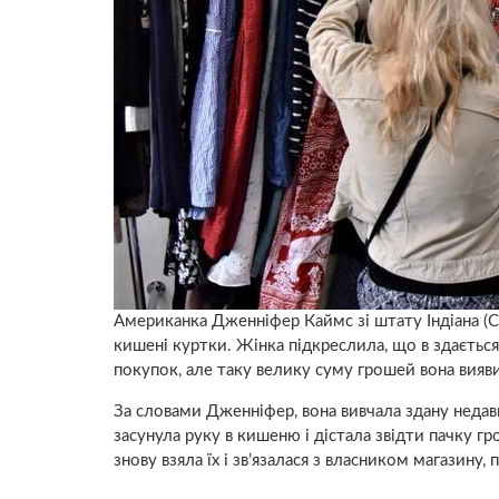
Американка Дженніфер Каймс зі штату Індіана (СШ
кишені куртки. Жінка підкреслила, що в здається
покупок, але таку велику суму грошей вона вияв
За словами Дженніфер, вона вивчала здану недав
засунула руку в кишеню і дістала звідти пачку г
знову взяла їх і зв’язалася з власником магазину, 