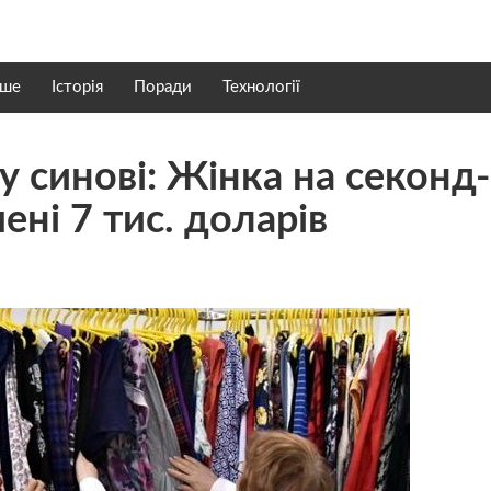
нше
Історія
Поради
Технології
у синові: Жінка на секонд-
ені 7 тис. доларів