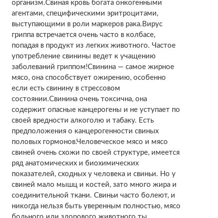
организм.Свиная кровь богата онкогенными
агентами, специфическими эритроцитами,
выступающими в роли маркеров рака.Вирус
гриппа встречается очень часто в колбасе,
попадая в продукт из легких животного. Частое
употребление свинины ведет к учащению
заболеваний гриппом!Свинина — самое жирное
мясо, она способствует ожирению, особенно
если есть свинину в стрессовом
состоянии.Свинина очень токсична, она
содержит опасные канцерогены и не уступает по
своей вредности алкоголю и табаку. Есть
предположения о канцерогенности свиных
половых гормонов.Человеческое мясо и мясо
свиней очень схожи по своей структуре, имеется
ряд анатомических и биохимических
показателей, сходных у человека и свиньи. Но у
свиней мало мышц и костей, зато много жира и
соединительной ткани. Свиньи часто болеют, и
никогда нельзя быть уверенным полностью, мясо
больного или здорового животного ты