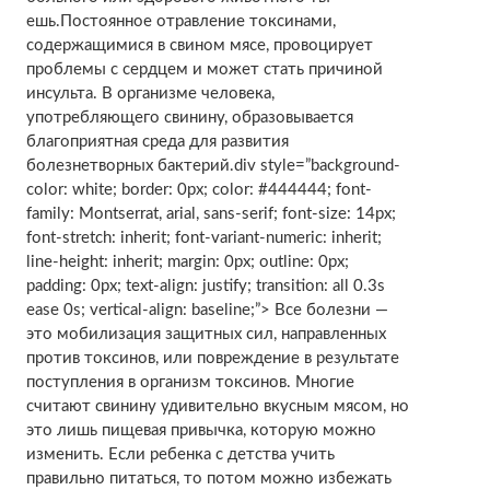
ешь.Постоянное отравление токсинами,
содержащимися в свином мясе, провоцирует
проблемы с сердцем и может стать причиной
инсульта. В организме человека,
употребляющего свинину, образовывается
благоприятная среда для развития
болезнетворных бактерий.div style=”background-
color: white; border: 0px; color: #444444; font-
family: Montserrat, arial, sans-serif; font-size: 14px;
font-stretch: inherit; font-variant-numeric: inherit;
line-height: inherit; margin: 0px; outline: 0px;
padding: 0px; text-align: justify; transition: all 0.3s
ease 0s; vertical-align: baseline;”> Все болезни —
это мобилизация защитных сил, направленных
против токсинов, или повреждение в результате
поступления в организм токсинов. Многие
считают свинину удивительно вкусным мясом, но
это лишь пищевая привычка, которую можно
изменить. Если ребенка с детства учить
правильно питаться, то потом можно избежать