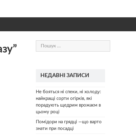
Пошук:
азу”
НЕДАВНІ ЗАПИСИ
Не бояться ні спеки, ні холоду:
найкращі сорти огірків, які
порадують щедрим врожаєм в
цьому році
Помідори на грядці —що варто
знати при посадці