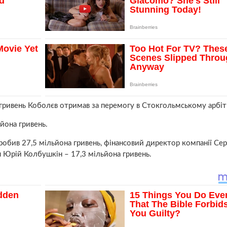
н гривень Коболєв отримав за перемогу в Стокгольмському арбіт
ьйона гривень.
обив 27,5 мільйона гривень, фінансовий директор компанії Сер
я Юрій Колбушкін – 17,3 мільйона гривень.