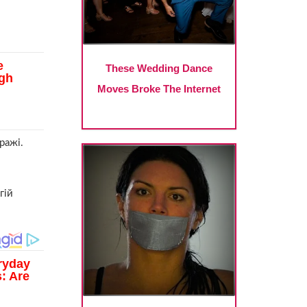
ражі.
гій