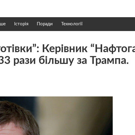
нше
Історія
Поради
Технології
готівки”: Керівник “Нафтог
33 рази більшу за Трампа.