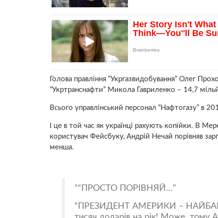
Голова правління “Укргазвидобування” Олег Прохо
“Укртранснафти” Микола Гавриленко – 14,7 мільй
Всього управлінський персонал “Нафтогазу” в 201
І це в той час як українці рахують копійки. В Ме
користувач Фейсбуку, Андрій Нечай порівняв зар
менша.
“ПРОСТО ПОРІВНЯЙ…
ПРЕЗИДЕНТ АМЕРИКИ – НАЙБАГ
тисяч доларів на рік! Може, тому А