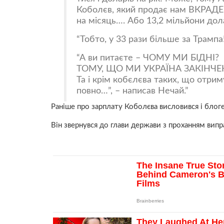
Коболєв, який продає нам ВКРАДЕН
на місяць…. Або 13,2 мільйони дола
Тобто, у 33 рази більше за Трампа!
А ви питаєте – ЧОМУ МИ БІДНІ?
ТОМУ, ЩО МИ УКРАЇНА ЗАКІНЧЕНИ
Та і крім кобєлєва таких, що отри
повно…”, – написав Нечай.
Раніше про зарплату Коболєва висловився і бло
Він звернувся до глави держави з проханням випр