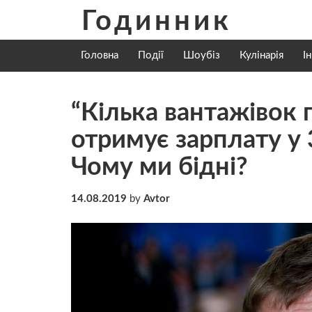
Skip
Годинник
to
content
Головна
Події
Шоубіз
Кулінарія
І
“Кілька вантажівок 
отримує зарплату у 
Чому ми бідні?
14.08.2019
by
Avtor