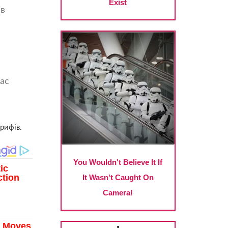
ів
нас
рифів.