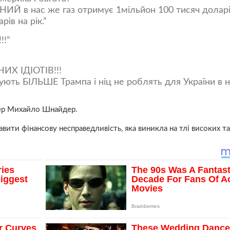
ИЙ в нас же газ отримує 1мільйон 100 тисяч долар
рів на рік.
!!
Х ІДІОТІВ!!!
мують БІЛЬШЕ Трампа і ніц не роблять для України в 
гер Михайло Шнайдер.
авити фінансову несправедливість, яка виникла на тлі високих та