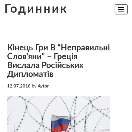
Skip
Годинник
to
Toggle
navig
content
Кінець Гри В “Неправильні
Слов’яни” – Греція
Вислала Російських
Дипломатів
12.07.2018
by
Avtor