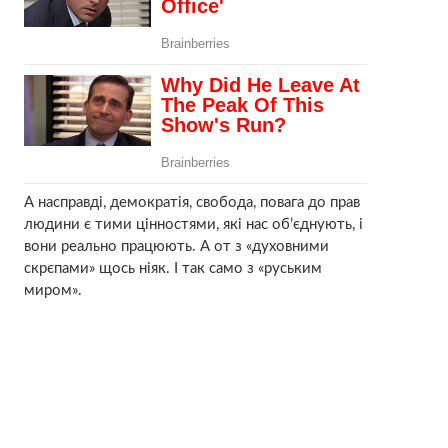
А насправді, демократія, свобода, повага до прав
людини є тими цінностями, які нас об’єднують, і
вони реально працюють. А от з «духовними
скрєпами» щось ніяк. І так само з «руським
миром».