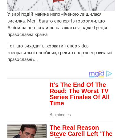
У вирі подій майже непоміченою лишилася
висилка. Мені багато експертів говорили, що
Афіни на це ніколи не наважаться, адже Греція –
православна країна.
І от що виходить, хорвати тепер якісь
«неправильні слов’яни», греки тепер «неправильні
православні»…