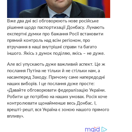
Вже два дні всі обговорюють нове російське
рішення щодо паспортизації Донбасу. Лунають
експертні думки про бажання Росії встановити
прямий контроль над всім регіоном, про
втручання в наші внутрішні справи та багато
іншого. Якісь з думок поділяю, якісь – не дуже.
Але всі упускають дуже важливий аспект. Це ж
послання Путіна не тільки й не стільки нам, а
насамперед Заходу. Причому саме напередодні
наших виборів. І це послання дуже просте:
«Давайте обговорювати федералізацію України.
Робити це потрібно на наших умовах. Росія хоче
контролювати щонайменше весь Донбас. І,
врешті-решт, вся Україна є зоною нашого прямого
впливу».