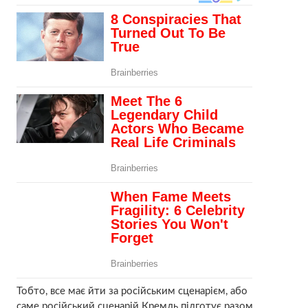
Тобто, все має йти за російським сценарієм, або
саме російський сценарій Кремль підготує разом