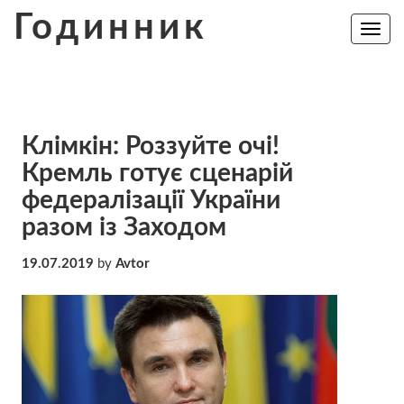
Skip
Годинник
to
Toggle
navig
content
Клімкін: Роззуйте очі!
Кремль готує сценарій
федералізації України
разом із Заходом
19.07.2019
by
Avtor