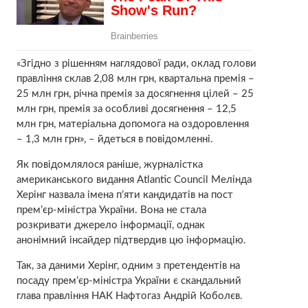
«Згідно з рішенням наглядової ради, оклад голови
правління склав 2,08 млн грн, квартальна премія –
25 млн грн, річна премія за досягнення цілей – 25
млн грн, премія за особливі досягнення – 12,5
млн грн, матеріальна допомога на оздоровлення
– 1,3 млн грн», – йдеться в повідомленні.
Як повідомлялося раніше, журналістка
американського видання Atlantic Council Мелінда
Херінг назвала імена п’яти кандидатів на пост
прем’єр-міністра України. Вона не стала
розкривати джерело інформації, однак
анонімний інсайдер підтвердив цю інформацію.
Так, за даними Херінг, одним з претендентів на
посаду прем’єр-міністра України є скандальний
глава правління НАК Нафтогаз Андрій Коболєв.