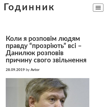
Skip
Годинник
to
Toggle
navig
content
Коли я розповім людям
правду “прозріють” всі –
Данилюк розповів
причину свого звільнення
28.09.2019
by
Avtor