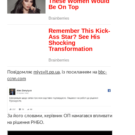
Повідомляє
miysvit.pp.ua
, із посиланням на
bbc-
ccnn.com
За його словами, керівник ОП намагався впливати
на рішення РНБО.