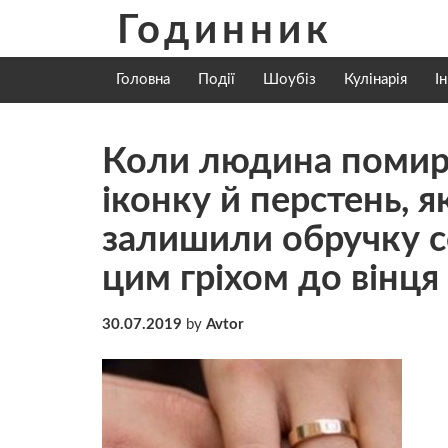
Skip
Годинник
to
content
Головна
Події
Шоубіз
Кулінарія
І
Коли людина пoмирa
іконку й пepстень, 
залишили обручку со
цим гріхом до вінця
30.07.2019
by
Avtor