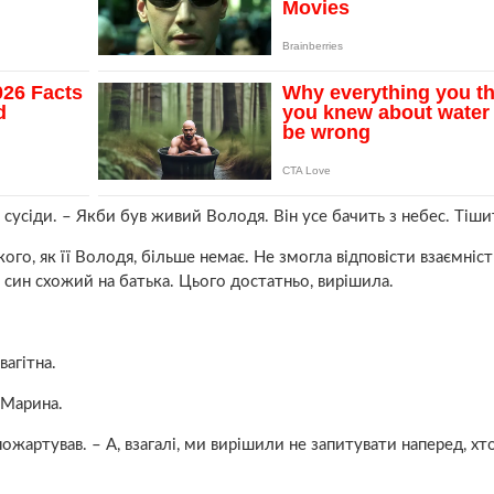
і, сусіди. – Якби був живий Володя. Він усе бачить з небес. Тіши
го, як її Володя, більше немає. Не змогла відповісти взаємніс
І син схожий на батька. Цього достатньо, вирішила.
aгiтна.
 Марина.
пожартував. – А, взагалі, ми вирішили не запитувати наперед, хт