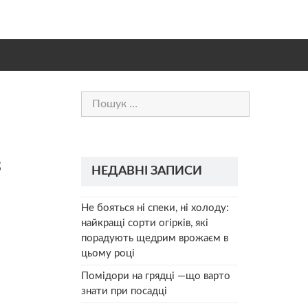
Пошук:
з
НЕДАВНІ ЗАПИСИ
Не бояться ні спеки, ні холоду:
найкращі сорти огірків, які
порадують щедрим врожаєм в
цьому році
Помідори на грядці —що варто
знати при посадці