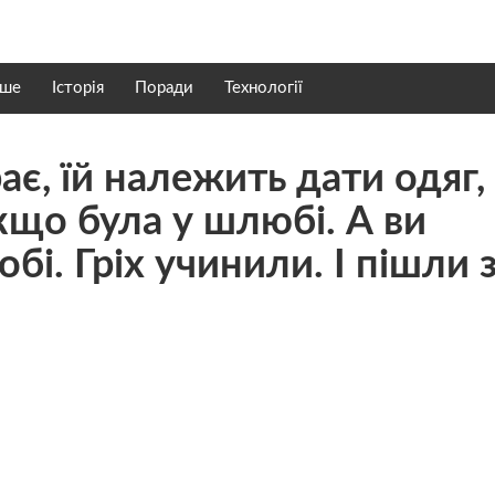
нше
Історія
Поради
Технології
є, їй належить дати одяг,
якщо була у шлюбі. А ви
бі. Гріх учинили. І пішли 