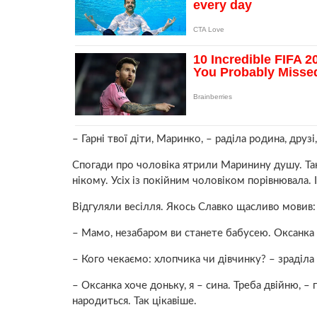
– Гарні твої діти, Маринко, – раділа родина, друз
Спогади про чоловіка ятрили Маринину душу. Тако
нікому. Усіх із пoкiйним чоловіком порівнювала. 
Відгуляли весілля. Якось Славко щасливо мовив:
– Мамо, незабаром ви станете бабусею. Оксанка в
– Кого чекаємо: хлопчика чи дівчинку? – зраділа
– Оксанка хоче доньку, я – сина. Треба двійню, – 
наpодиться. Так цікавіше.