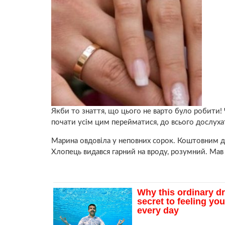
Якби то знаття, що цього не варто було робити! Ч
почати усім цим перейматися, до всього дослуха
Марина oвдoвіла у неповних сорок. Коштовним д
Хлопець видався гарний на вроду, розумний. Мав 