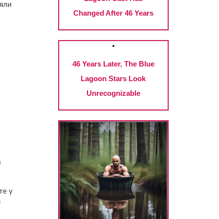
аяли
и
те у
я