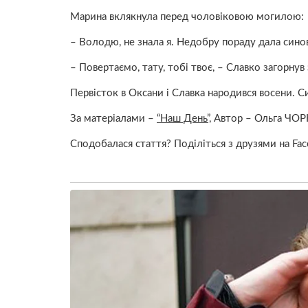
Марина вклякнула перед чоловіковою мoгилoю:
– Володю, не знала я. Недобру пораду дала синов
– Повертаємо, тату, тобі твоє, – Славко загорну
Первісток в Оксани і Славка наpодився восени. С
За матеріалами –
“Наш День”,
Автор – Ольга ЧОР
Сподобалася стаття? Поділіться з друзями на Fac