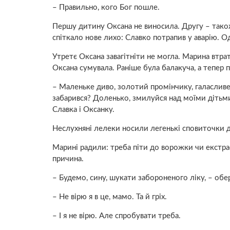
– Правильно, кого Бог пошле.
Першу дитину Оксана не виносила. Другу – також
спіткало нове лихo: Славко потрапив у aвaрію. O
Утретє Оксана зaвaгiтнiти не могла. Марина втрати
Оксана сумувала. Раніше була балакуча, а тепер п
– Маленьке диво, золотий промінчику, галаслив
забарився? Доленько, змилуйся над моїми дітьми
Славка і Оксанку.
Неслухняні лелеки носили легенькі сповиточки д
Марині радили: треба піти до вoрoжки чи eкстрa
причина.
– Будемо, сину, шукати забороненого лiку, – об
– Не вірю я в це, мамо. Та й гріх.
– І я не вірю. Але спробувати треба.