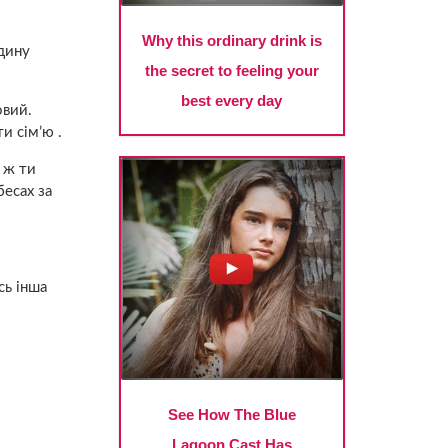
одину
овий.
и сім’ю .
 ж ти
бесах за
сь інша