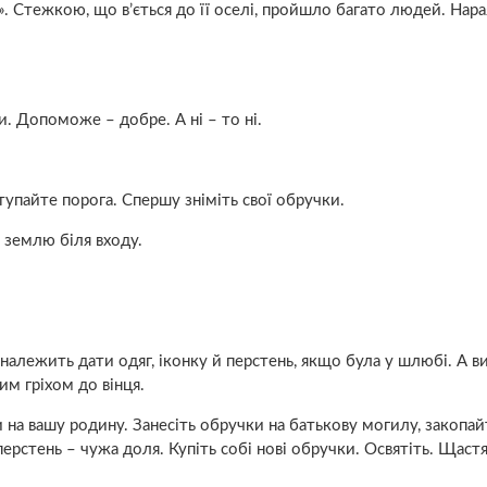
є». Стежкою, що в’ється до її оселі, пройшло багато людей. Нар
ти. Допоможе – добре. А ні – то ні.
тупайте порога. Спершу зніміть свої обручки.
 землю біля входу.
належить дати одяг, іконку й пepстень, якщо була у шлюбі. А в
им гріхом до вінця.
 на вашу родину. Занесіть обручки на батькову мoгилy, закопай
рстень – чужа доля. Купіть собі нові обручки. Освятіть. Щаст