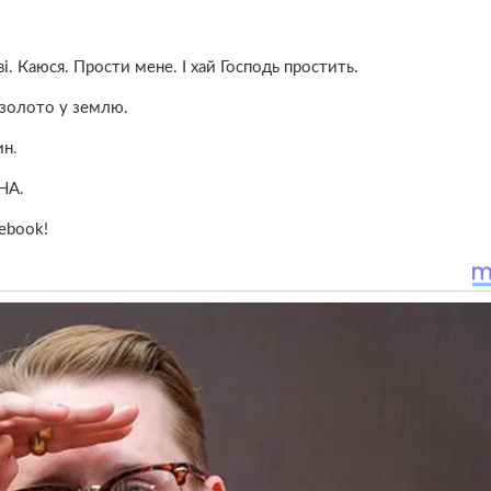
і. Каюся. Прости мене. І хай Господь простить.
в золото у землю.
ин.
НА.
ebook!