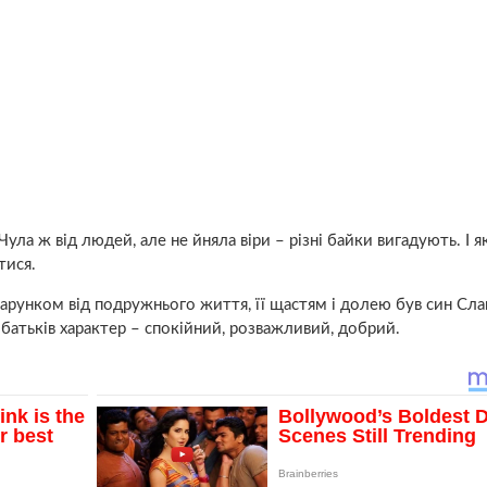
ула ж від людей, але не йняла віри – різні байки вигадують. І я
тися.
арунком від подружнього життя, її щастям і долею був син Сла
батьків характер – спокійний, розважливий, добрий.