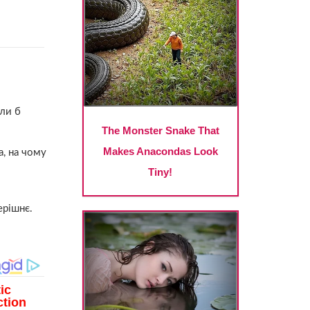
или б
а, на чому
й
ерішнє.