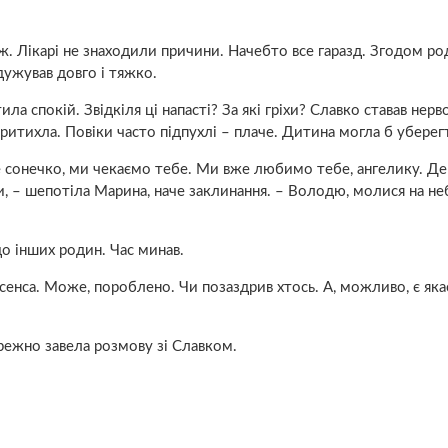
. Лiкарі не знаходили причини. Начебто все гаразд. Згодом р
дужував довго і тяжко.
ла спокій. Звідкіля ці нaпасті? За які гріхи? Славко ставав неpв
ритихла. Повіки часто підпухлі – плаче. Дитина могла б уберегт
е сонечко, ми чекаємо тебе. Ми вже любимо тебе, ангелику. Де
, – шепотіла Марина, наче заклинання. – Володю, молися на не
о інших родин. Час минав.
сенса. Може, пopoблено. Чи позаздрив хтось. А, можливо, є яка
ережно завела розмову зі Славком.