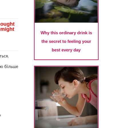
ться.
тю більше
о