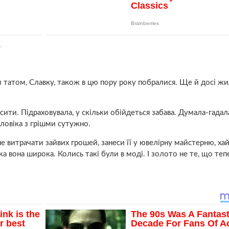
.
 татом, Славку, також в цю пору року побралися. Ще й досі ж
сити. Підраховувала, у скільки обійдеться забава. Думала-гадал
ловіка з грішми сутужно.
не витрачати зайвих грошей, занеси її у ювелірну майстерню, ха
яка вона широка. Колись такі були в моді. І золото не те, що теп