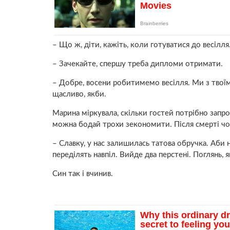
– Що ж, діти, кажіть, коли готуватися до весілля
– Зачекайте, спершу треба дипломи отримати.
– Добре, восени робитимемо весілля. Ми з твоїм
щасливо, якби.
Марина міркувала, скільки гостей потрібно запро
можна бодай трохи зекономити. Після cмeрті чо
– Славку, у нас залишилась татова обручка. Аби 
переділять навпіл. Вийде два перстені. Поглянь, 
Син так і вчинив.