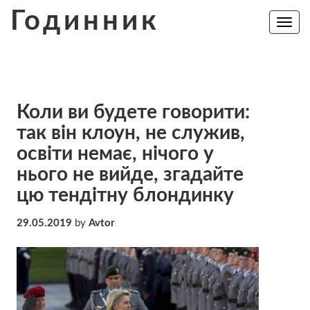
Skip
Годинник
to
Toggle
navig
content
Коли ви будете говорити:
так він клоун, не служив,
освіти немає, нічого у
нього не вийде, згадайте
цю тендітну блондинку
29.05.2019
by
Avtor