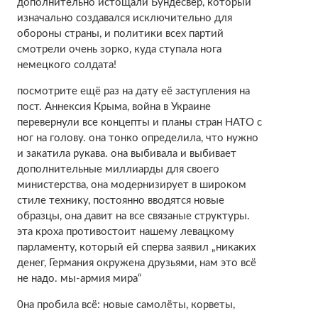
дополнительно истощали Бундесвер, который
изначально создавался исключительно для
обороны страны, и политики всех партий
смотрели очень зорко, куда ступала нога
немецкого солдата!
посмотрите ещё раз на дату её заступления на
пост. Аннексия Крыма, война в Украине
перевернули все концепты и планы стран НАТО с
ног на голову. она тонко определила, что нужно
и закатила рукава. она выбивала и выбивает
дополнительные миллиарды для своего
министерства, она модернизирует в широком
стиле технику, постоянно вводятся новые
образцы, она давит на все связаные структуры.
эта кроха противостоит нашему левацкому
парламенту, который ей сперва заявил „никаких
денег, Германия окружена друзьями, нам это всё
не надо. мы-армия мира“
0на пробила всё: новые самолёты, корветы,