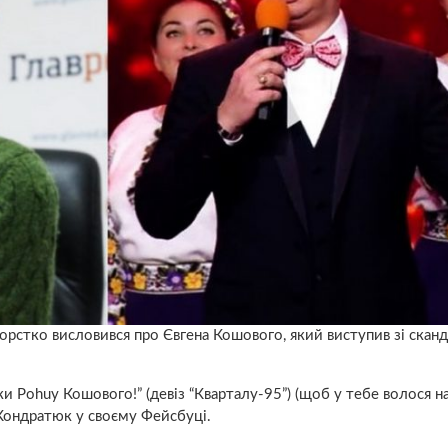
рстко висловився про Євгена Кошового, який виступив зі скан
ки Pohuy Кошового!” (девіз “Кварталу-95”) (щоб у тебе волося на
 Кондратюк у своєму Фейсбуці.