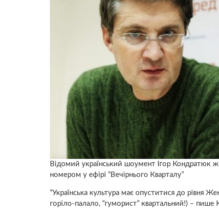
Відомий український шоумент Ігор Кондратюк жо
номером у ефірі “Вечірнього Кварталу”
“Українська культура має опуститися до рівня Же
горіло-палало, “гуморист” квартальний!) – пише