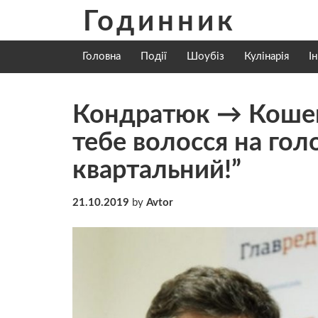
Skip
Годинник
to
content
Головна
Події
Шоубіз
Кулінарія
І
Кондратюк → Кошево
тебе волосся на гол
квартальний!”
21.10.2019
by
Avtor