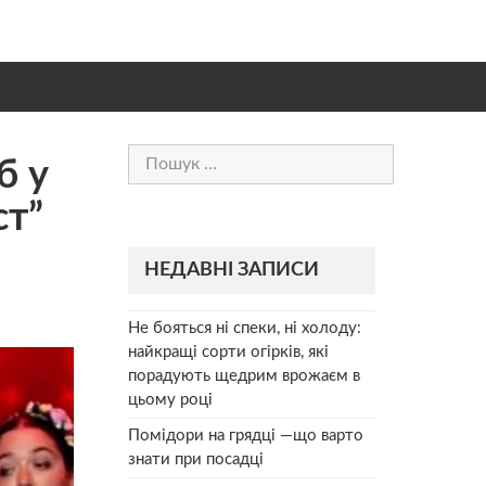
Пошук:
б у
ст”
НЕДАВНІ ЗАПИСИ
Не бояться ні спеки, ні холоду:
найкращі сорти огірків, які
порадують щедрим врожаєм в
цьому році
Помідори на грядці —що варто
знати при посадці