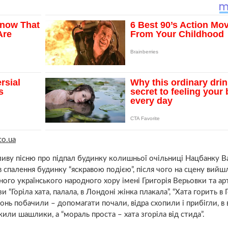
co.ua
вливу пісню про підпал будинку колишньої очільниці Нацбанку В
 спалення будинку “яскравою подією”, після чого на сцену вийш
ого українського народного хору імені Григорія Верьовки та ар
и “Горіла хата, палала, в Лондоні жінка плакала”, “Хата горить в 
гонь побачили – допомагати почали, відра схопили і прибігли, в
или шашлики, а “мораль проста – хата згоріла від стида”.