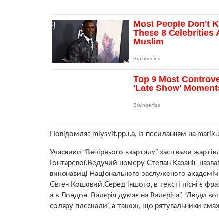
Повідомляє
miysvit.pp.ua
, із посиланням на
marik.
Учасники “Вечірнього кварталу” заспівали жарті
Гонтаревої.Ведучий номеру Степан Казанін назвав
виконавиці Національного заслуженого академічн
Євген Кошовий.Серед іншого, в тексті пісні є фраз
а в Лондоні Валєрія думає на Валєріча”, “Люди во
соляру плескали”, а також, що рятувальники смаж