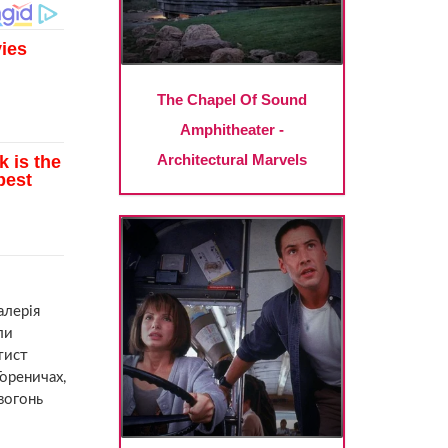
алерія
ли
тист
Гореничах,
 вогонь