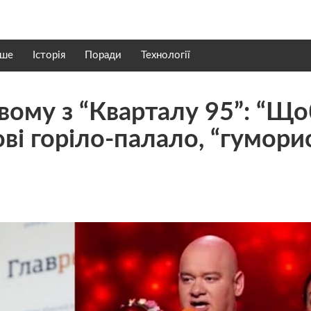
нше
Історія
Поради
Технології
му з “Кварталу 95”: “Що
ові горіло-палало, “гумори