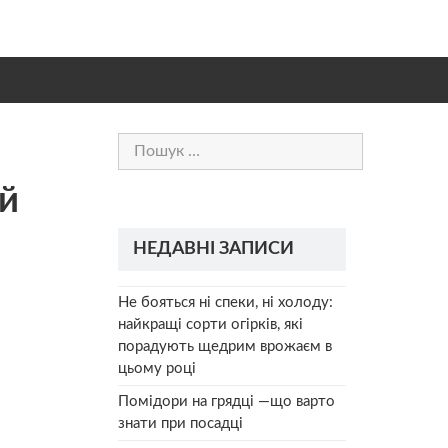
Пошук:
ой
НЕДАВНІ ЗАПИСИ
Не бояться ні спеки, ні холоду:
найкращі сорти огірків, які
порадують щедрим врожаєм в
цьому році
Помідори на грядці —що варто
знати при посадці