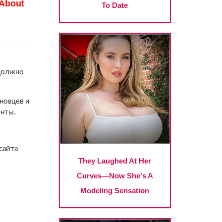
 должно
новцев и
енты.
сайта