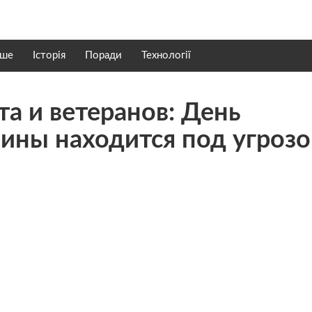
нше
Історія
Поради
Технології
а и ветеранов: День
ины находится под угроз