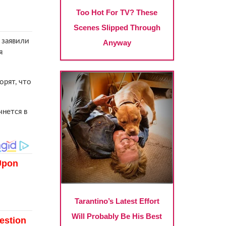
 заявили
я
орят, что
чнется в