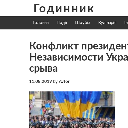
Skip
Годинник
to
content
Головна
Події
Шоубіз
Кулінарія
І
Конфликт президент
Независимости Укра
срыва
11.08.2019
by
Avtor