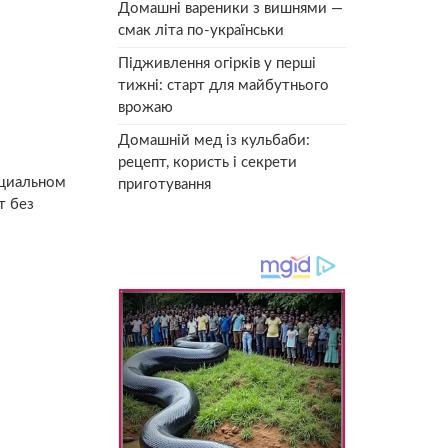
Домашні вареники з вишнями —
смак літа по-українськи
Підживлення огірків у перші
тижні: старт для майбутнього
врожаю
Домашній мед із кульбаби:
рецепт, користь і секрети
ициальном
приготування
т без