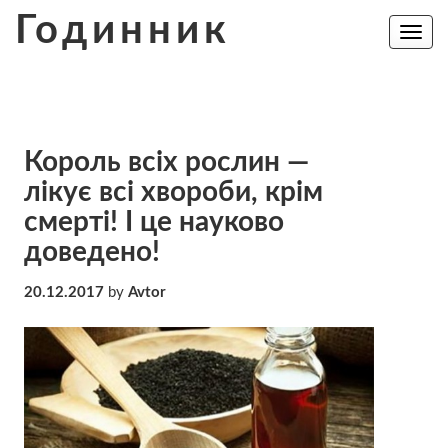
Skip
Годинник
to
Toggle
navig
content
Король всіх рослин —
лікує всі хвороби, крім
смерті! І це науково
доведено!
20.12.2017
by
Avtor