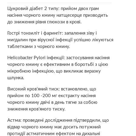
Цукровий діабет 2 типу: прийом двох грам
насіння чорного кмину натщесерце призводить
до зниження рівня глюкози в крові.
Гострі тонзиліт і фарингіт: запалення зіву і
мигдалин при вірусної інфекції успішно лікуються
таблетками з чорного кмину.
Helicobacter Pylori інфекції: застосування насіння
чорного кмину є ефективним в боротьбі з цією
мікробною інфекцією, що викликає виразку
шлунка.
Високий кров’яний тиск: встановлено, що
прийом по 100 -200 мг екстракту насіння
чорного кмину двічі в день тягне за собою
зниження кров’яного тиску.
Астма: проведені дослідження підтвердили, що
відвар чорного кмину має досить потужний
протидії астматичним ефектом на дихальні