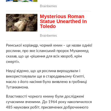
Римської коріандр, чорний кмин – це назви однієї
рослини, про яке ісламський пророк Мухаммед
сказав, що це «рішення для всіх хвороб, крім
смерті».
Науці відомо, що ця рослина вирощували і
використовували ще в стародавньому Єгипті,
масло з його насіння було виявлено в гробниці
Тутанхамона.
Властивості чорного кмину були досліджені
сучасними вченими. До 1964 року накопичилося
485 наукових робіт, присвячених доброчинного