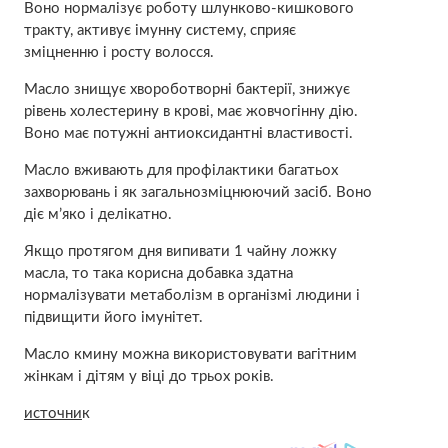
Воно нормалізує роботу шлунково-кишкового
тракту, активує імунну систему, сприяє
зміцненню і росту волосся.
Масло знищує хвороботворні бактерії, знижує
рівень холестерину в крові, має жовчогінну дію.
Воно має потужні антиоксидантні властивості.
Масло вживають для профілактики багатьох
захворювань і як загальнозміцнюючий засіб. Воно
діє м’яко і делікатно.
Якщо протягом дня випивати 1 чайну ложку
масла, то така корисна добавка здатна
нормалізувати метаболізм в організмі людини і
підвищити його імунітет.
Масло кмину можна використовувати вагітним
жінкам і дітям у віці до трьох років.
источни
к