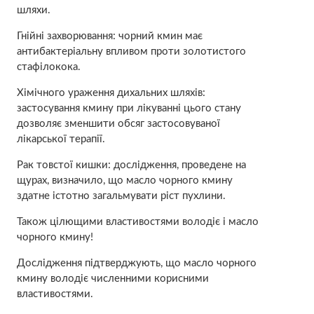
шляхи.
Гнійні захворювання: чорний кмин має
антибактеріальну впливом проти золотистого
стафілокока.
Хімічного ураження дихальних шляхів:
застосування кмину при лікуванні цього стану
дозволяє зменшити обсяг застосовуваної
лікарської терапії.
Рак товстої кишки: дослідження, проведене на
щурах, визначило, що масло чорного кмину
здатне істотно загальмувати ріст пухлини.
Також цілющими властивостями володіє і масло
чорного кмину!
Дослідження підтверджують, що масло чорного
кмину володіє численними корисними
властивостями.