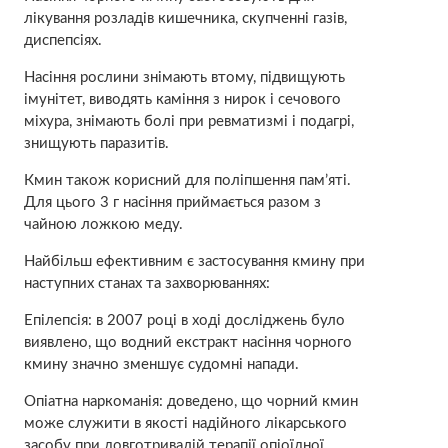
лікування розладів кишечника, скупченні газів,
диспепсіях.
Насіння рослини знімають втому, підвищують
імунітет, виводять каміння з нирок і сечового
міхура, знімають болі при ревматизмі і подагрі,
знищують паразитів.
Кмин також корисний для поліпшення пам’яті.
Для цього 3 г насіння приймається разом з
чайною ложкою меду.
Найбільш ефективним є застосування кмину при
наступних станах та захворюваннях:
Епілепсія: в 2007 році в ході досліджень було
виявлено, що водний екстракт насіння чорного
кмину значно зменшує судомні напади.
Опіатна наркоманія: доведено, що чорний кмин
може служити в якості надійного лікарського
засобу при довготривалій терапії опіоїдної