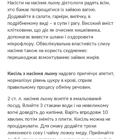
Насісти на насіння льону дієтологи радять всім,
хто бажає попрощатися із зайвою вагою.
Додавайте в салати, гарніри, випічку, в
подрібненому виді – в супи і рагу. Високий вміст
клітковини, що діє як очисник кишківника,
допомагає вивести шлаки і оздоровити
мікрофлору. Обволікувальна властивість слизу
насіння також на користь схудненню:
перешкоджає всмоктуванню зайвих жирів.
Кисіль з насіння льону
надовго пригнічує апетит,
нормалізує рівень цукру в крові, сприяє
правильному процесу обміну речовин.
2 ст. л. насіння льону всипте в емальований
посуд. Влийте 3 стакани води і на невеликому
вогні доведіть до кипіння. Варіть впродовж 10
хвилин, потім зніміть з плити. Кисіль можна не
проціджувати. Для смаку додайте трохи
лимонного соку і чайну ложку меду. Приймайте