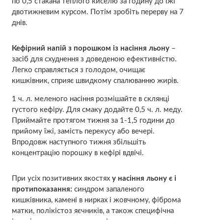
по 0,5 стакана теплого киселю за годину до їжі
двотижневим курсом. Потім зробіть перерву на 7
днів.
Кефірний напій з порошком із насіння льону
–
засіб для схуднення з доведеною ефективністю.
Легко справляється з голодом, очищає
кишківник, сприяє швидкому спалюванню жирів.
1 ч. л. меленого насіння розмішайте в склянці
густого кефіру. Для смаку додайте 0,5 ч. л. меду.
Приймайте протягом тижня за 1-1,5 години до
прийому їжі, замість перекусу або вечері.
Впродовж наступного тижня збільшіть
концентрацію порошку в кефірі вдвічі.
При усіх позитивних якостях
у насіння льону є і
протипоказання:
синдром запаленого
кишківника, камені в нирках і жовчному, фіброма
матки, полікістоз яєчників, а також специфічна