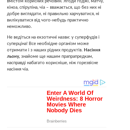
вмістом корисних речовин. Ягоди годжі, матчу,
кіноа, спіруліна, чіа – вважається, що без них ні
добре виглядати, ні правильно харчуватися, ні
вилікуватися від чого-небудь практично
неможливо.
Не ведіться на екзотичні назви: у суперфудів і
суперціна! Все необхідне організм може
отримати і з наших рідних продуктів.
Насіння
льону,
знайоме ще нашим прапрапредкам,
насправді набагато корисніше, ніж горезвісне
насіння чіа.