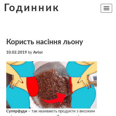
Skip
Годинник
to
Toggle
navig
content
Користь насіння льону
10.02.2019
by
Avtor
Суперфуди
– так називають продукти з високим