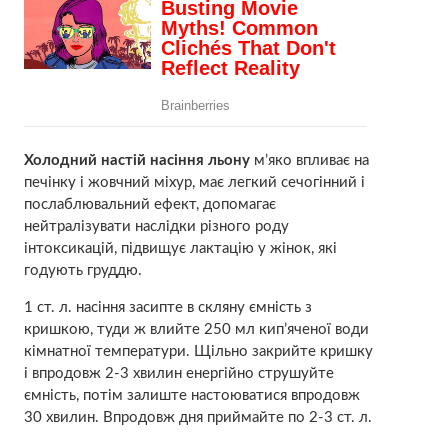
Холодний настій насіння льону
м’яко впливає на
печінку і жовчний міхур, має легкий сечогінний і
послаблювальний ефект, допомагає
нейтралізувати наслідки різного роду
інтоксикацій, підвищує лактацію у жінок, які
годують груддю.
1 ст. л. насіння засипте в скляну ємність з
кришкою, туди ж влийте 250 мл кип’яченої води
кімнатної температури. Щільно закрийте кришку
і впродовж 2-3 хвилин енергійно струшуйте
ємність, потім залиште настоюватися впродовж
30 хвилин. Впродовж дня приймайте по 2-3 ст. л.