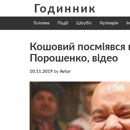
Skip
Годинник
to
content
Головна
Події
Шоубіз
Кулінарія
І
Кошовий посміявся
Порошенко, відео
10.11.2019
by
Avtor