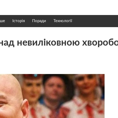
нше
Історія
Поради
Технології
 над невиліковною хвороб