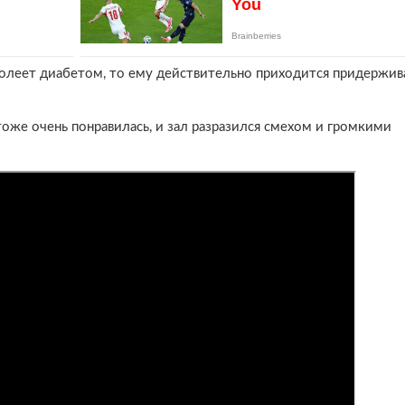
олеет диабетом, то ему действительно приходится придержив
оже очень понравилась, и зал разразился смехом и громкими