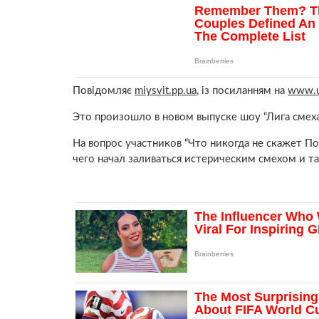
Повідомляє
miysvit.pp.ua
, із посиланням на
www.u
Это произошло в новом выпуске шоу “Лига смеха
На вопрос участников “Что никогда не скажет П
чего начал заливаться истерическим смехом и та