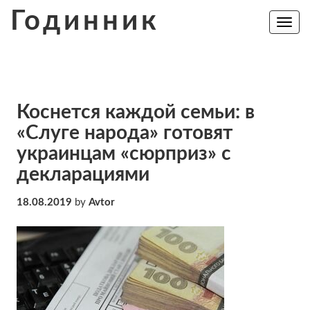
Skip
Годинник
to
Toggle
navig
content
Коснется каждой семьи: в
«Слуге народа» готовят
украинцам «сюрприз» с
декларациями
18.08.2019
by
Avtor