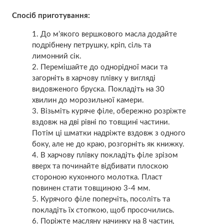
Спосіб приготування:
До м’якого вершкового масла додайте
подрібнену петрушку, кріп, сіль та
лимонний сік.
Перемішайте до однорідної маси та
загорніть в харчову плівку у вигляді
видовженого бруска. Покладіть на 30
хвилин до морозильної камери.
Візьміть куряче філе, обережно розріжте
вздовж на дві рівні по товщині частини.
Потім ці шматки надріжте вздовж з одного
боку, але не до краю, розгорніть як книжку.
В харчову плівку покладіть філе зрізом
вверх та починайте відбивати плоскою
стороною кухонного молотка. Пласт
повинен стати товщиною 3-4 мм.
Курячого філе поперчіть, посоліть та
покладіть їх стопкою, щоб просочились.
Поріжте масляну начинку на 8 частин,