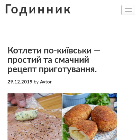
Skip
Годинник
to
Toggle
navig
content
Котлети по-київськи —
простий та смачний
рецепт приготування.
29.12.2019
by
Avtor