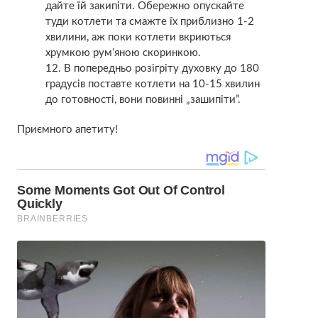
дайте їй закипіти. Обережно опускайте
туди котлети та смажте їх приблизно 1-2
хвилини, аж поки котлети вкриються
хрумкою рум’яною скоринкою.
В попередньо розігріту духовку до 180
градусів поставте котлети на 10-15 хвилин
до готовності, вони повинні „зашипіти”.
Приємного апетиту!