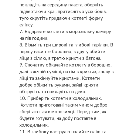
покладіть на середину пласта, оберніть
підвертаючи краї, притисніть з усіх боків,
туго скрутіть придаючи котлеті форму
еліпсу.
Відправте котлети в морозильну камеру
на пів години.
Візьміть три широкі та глибокі тарілки. В
першу насипте борошно, в другу збийте
яйця з сіллю, в третю крихти з батона.
Спочатку обкачайте котлету в борошно,
далі в яєчній суміші, потім в крихтах, знову в
яйці та закінчуйте крихтами. Котлети
добре обіжміть руками, зайві крихти
обтрусіть та покладіть на деко.
Приберіть котлети в холодильник.
Котлети приготовані таким чином добре
зберігаються в морозилці. Перед тим, як
будете готувати, на добу поставте в
холодильник.
В глибоку каструлю налийте олію та