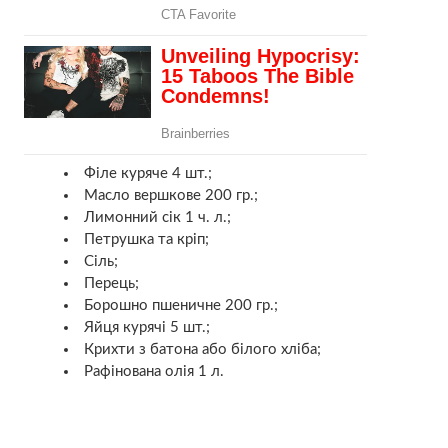
Філе куряче 4 шт.;
Масло вершкове 200 гр.;
Лимонний сік 1 ч. л.;
Петрушка та кріп;
Сіль;
Перець;
Борошно пшеничне 200 гр.;
Яйця курячі 5 шт.;
Крихти з батона або білого хліба;
Рафінована олія 1 л.