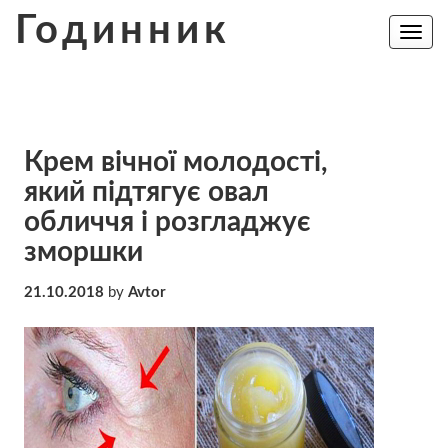
Skip
Годинник
to
Toggle
navig
content
Крем вічної молодості,
який підтягує овал
обличчя і розгладжує
зморшки
21.10.2018
by
Avtor