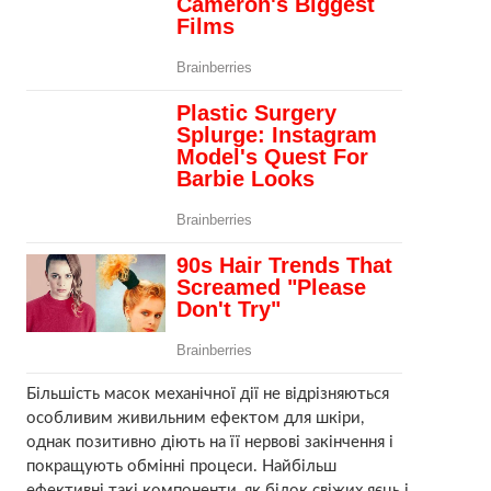
Більшість масок механічної дії не відрізняються
особливим живильним ефектом для шкіри,
однак позитивно діють на її нервові закінчення і
покращують обмінні процеси. Найбільш
ефективні такі компоненти, як білок свіжих яєць і