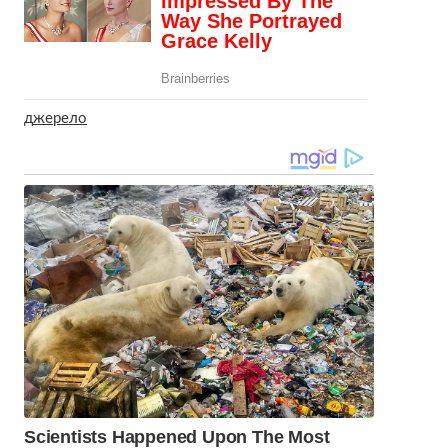
д
жерело