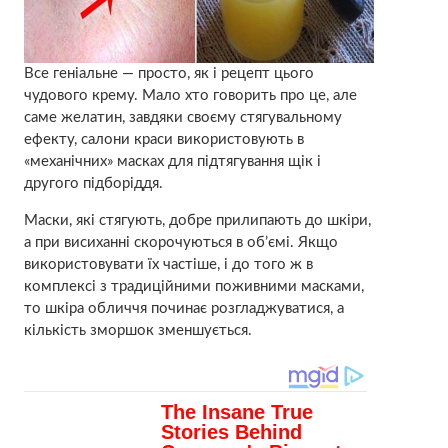
Все геніальне — просто, як і рецепт цього
чудового крему. Мало хто говорить про це, але
саме желатин, завдяки своєму стягувальному
ефекту, салони краси використовують в
«механічних» масках для підтягування щік і
другого підборіддя.
Маски, які стягують, добре прилипають до шкіри,
а при висиханні скорочуються в об’ємі. Якщо
використовувати їх частіше, і до того ж в
комплексі з традиційними поживними масками,
то шкіра обличчя починає розгладжуватися, а
кількість зморшок зменшується.