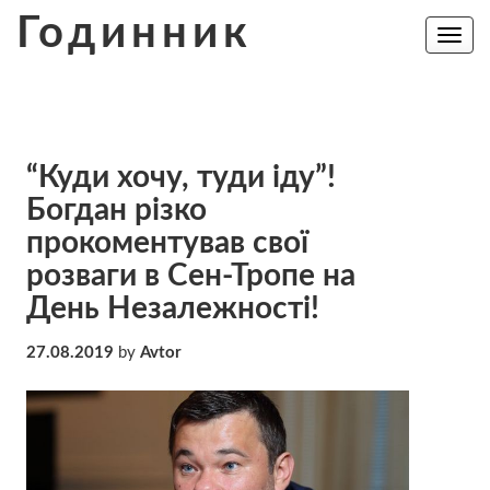
Skip
Годинник
to
Toggle
navig
content
“Куди хочу, туди іду”!
Богдан різко
прокоментував свої
розваги в Сен-Тропе на
День Незалежності!
27.08.2019
by
Avtor