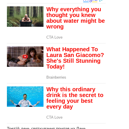
Третій день святкування припав на День