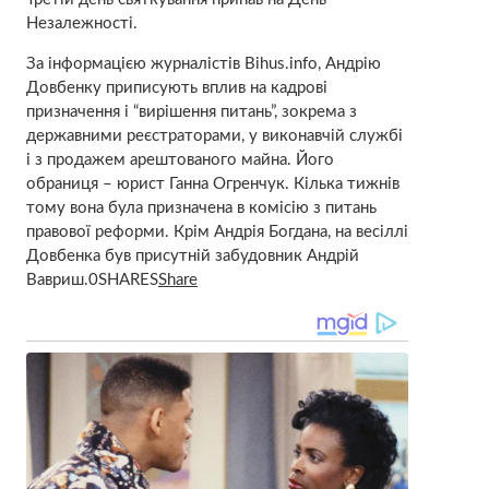
Незалежності.
За інформацією журналістів Bihus.info, Андрію
Довбенку приписують вплив на кадрові
призначення і “вирішення питань”, зокрема з
державними реєстраторами, у виконавчій службі
і з продажем арештованого майна. Його
обраниця – юрист Ганна Огренчук. Кілька тижнів
тому вона була призначена в комісію з питань
правової реформи. Крім Андрія Богдана, на весіллі
Довбенка був присутній забудовник Андрій
Вавриш.0SHARES
Share