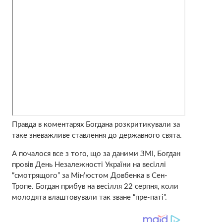
Правда в коментарях Богдана розкритикували за
таке зневажливе ставлення до державного свята.
А почалося все з того, що за даними ЗМІ, Богдан
провів День Незалежності України на весіллі
“смотрящого” за Мін’юстом Довбенка в Сен-
Тропе. Богдан прибув на весілля 22 серпня, коли
молодята влаштовували так зване “пре-паті”.