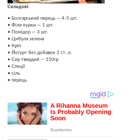
Складові:
• Болгарський перець — 4-5 шт.
• Філе курки — 1 шт.
• Помідор — 3 шт.
• Цибуля зелена
• Кріп
• Йогурт без добавок 2 ст .л.
• Сир твердий — 150гр
• Спеції
• сіль
• перець.