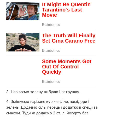
3. Нарізаємо зелену цибулю і петрушку.
4. Змішуємо нарізане куряче філе, помідори і
зелень. Додаємо сіль, перець і додаткові спеції за
смаком. Туди ж додаємо 2 ст. л. йогурту без