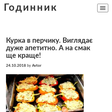
Skip
Годинник
to
Toggle
navig
content
Курка в перчику. Виглядає
дуже апетитно. А на смак
ще краще!
24.10.2018
by
Avtor