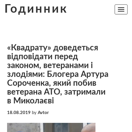
Skip
Годинник
to
Toggle
navig
content
«Квадрату» доведеться
відповідати перед
законом, ветеранами і
злодіями: Блогера Артура
Сороченка, який побив
ветерана АТО, затримали
в Миколаєві
18.08.2019
by
Avtor