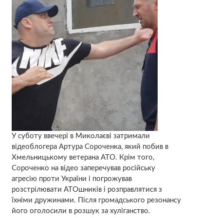
У суботу ввечері в Миколаєві затримали
відеоблогера Артура Сороченка, який побив в
Хмельницькому ветерана АТО. Крім того,
Сороченко на відео заперечував російську
агресію проти України і погрожував
розстрілювати АТОшників і розправлятися з
їхніми дружинами. Після громадського резонансу
його оголосили в розшук за хуліганство.