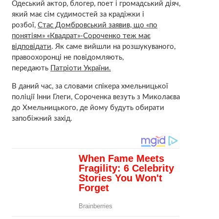
Одеський актор, блогер, поет і громадський діяч,
який має сім судимостей за крадіжки і
розбої,
Стас Домбровський заявив, що «по
понятіям» «Квадрат»-Сороченко теж має
відповідати
. Як саме вийшли на розшукуваного,
правоохоронці не повідомляють,
передають
Патріоти України.
В даний час, за словами спікера хмельницької
поліції Інни Глеги, Сороченка везуть з Миколаєва
до Хмельницького, де йому будуть обирати
запобіжний захід.