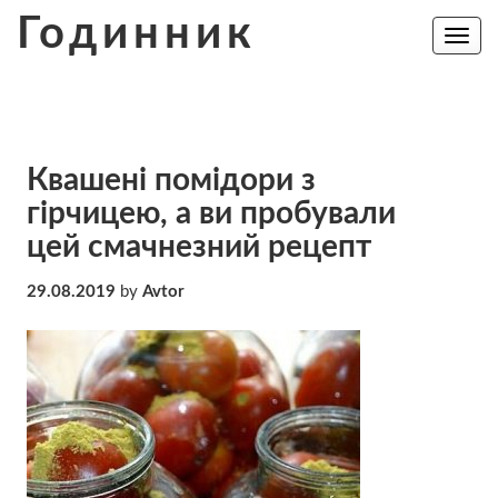
Skip
Годинник
to
Toggle
navig
content
Квашені помідори з
гірчицею, а ви пробували
цей смачнезний рецепт
29.08.2019
by
Avtor