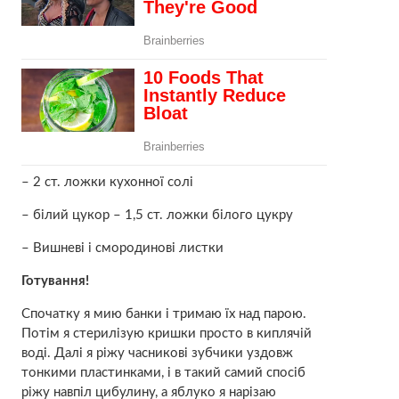
– 2 ст. ложки кухонної солі
– білий цукор – 1,5 ст. ложки білого цукру
– Вишневі і смородинові листки
Готування!
Спочатку я мию банки і тримаю їх над парою.
Потім я стерилізую кришки просто в киплячій
воді. Далі я ріжу часникові зубчики уздовж
тонкими пластинками, і в такий самий спосіб
ріжу навпіл цибулину, а яблуко я нарізаю