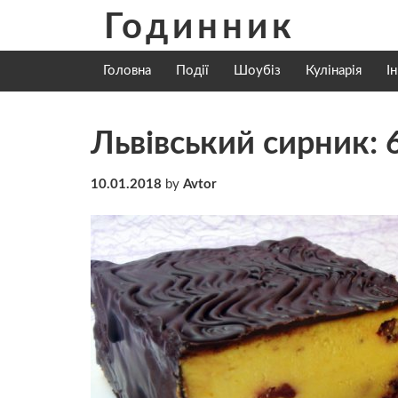
Skip
Годинник
to
content
Головна
Події
Шоубіз
Кулінарія
І
Львівський сирник: 
10.01.2018
by
Avtor