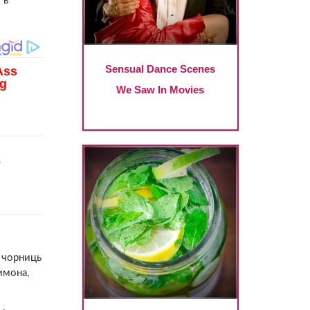
 в
и чорниць
имона,