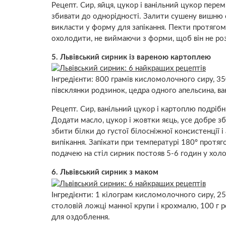
Рецепт. Сир, яйця, цукор і ванільний цукор пере
збивати до однорідності. Залити сушену вишню о
викласти у форму для запікання. Пекти протягом
охолодити, не виймаючи з форми, щоб він не ро
5. Львівський сирник із вареною картоплею
Інгредієнти: 800 грамів кисломолочного сиру, 350
півсклянки родзинок, цедра одного апельсина, ва
Рецепт. Сир, ванільний цукор і картоплю подріб
Додати масло, цукор і жовтки яєць, усе добре з
збити білки до густої білосніжної консистенції і
випікання. Запікати при температурі 180º прот
подачею на стіл сирник постояв 5-6 годин у холо
6. Львівський сирник з маком
Інгредієнти: 1 кілограм кисломолочного сиру, 250
столовій ложці манної крупи і крохмалю, 100 г 
для оздоблення.