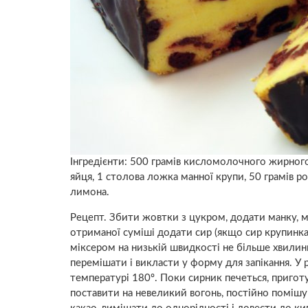
Інгредієнти: 500 грамів кисломолочного жирного 
яйця, 1 столова ложка манної крупи, 50 грамів р
лимона.
Рецепт. Збити жовтки з цукром, додати манку, м
отриманої суміші додати сир (якщо сир крупинка
міксером на низькій швидкості не більше хвилини
перемішати і викласти у форму для запікання. У 
температурі 180º. Поки сирник печеться, пригот
поставити на невеликий вогонь, постійно поміш