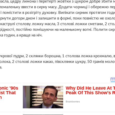
 масла, цедру лимона і перетерті жовтки з цукром добре збити 
 помаленьку ввести в сирну масу. Додати чорниці і обережно п
і помістити в розігріту духовку. Випікати сирник протягом год
ернути догори дном і залишити в формі, поки повністю не охол
каструлі столову ложку масла, 3 столові ложки сметани, 2 сто
рідності, постійно помішуючи на маленькому вогні. Полити си
а годин, а краще на ніч.
 цукрової пудри, 2 склянки борошна, 1 столова ложка крохмалю, 
олока, 2 столові ложки какао, півсклянки цукру, 50 грамів мол
а.