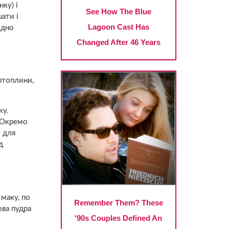
ку) і
ати і
ідно
артоплини,
ку.
. Окремо
у для
д
 маку, по
ова пудра