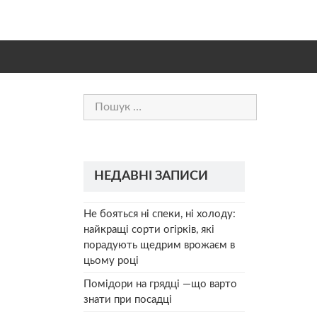
Пошук:
НЕДАВНІ ЗАПИСИ
Не бояться ні спеки, ні холоду:
найкращі сорти огірків, які
порадують щедрим врожаєм в
цьому році
Помідори на грядці —що варто
знати при посадці