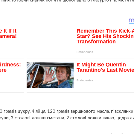
ипіння. Готовий сирник полити шоколадною глазур’ю і помістити
0 грамів цукру, 4 яйця, 120 грамів вершкового масла, півсклянк
упи, 3 столові ложки сметани, 2 столові ложки какао, цедра л