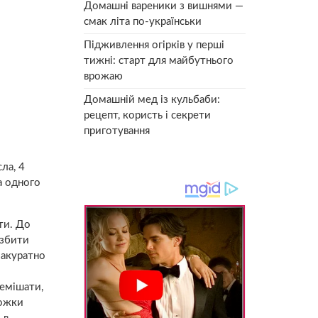
Домашні вареники з вишнями —
смак літа по-українськи
Підживлення огірків у перші
тижні: старт для майбутнього
врожаю
Домашній мед із кульбаби:
рецепт, користь і секрети
приготування
ла, 4
а одного
ти. До
 збити
 акуратно
ремішати,
ложки