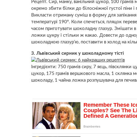
Рецепт. Сир, манку, ванільний цукор, 100 грамів
окремо збити білки до білосніжної густої піни і
Викласти отриману суміш в форму для запікання 
температурі 190º. Коли спечеться, пляцок перев
часом приготувати шоколадну глазур. Змішати в 
ложки цукру і стільки ж какао. Довести до одно
шоколадною глазур’ю, поставити в холод на кільк
3. Львівський сирник у шоколадному тісті
Інгредієнти: 750 грамів сиру, 7 яєць, півсклянки
цукор, 175 грамів вершкового масла, 1 склянка м
шоколаду, 1 чайна ложка розпушувача для печив