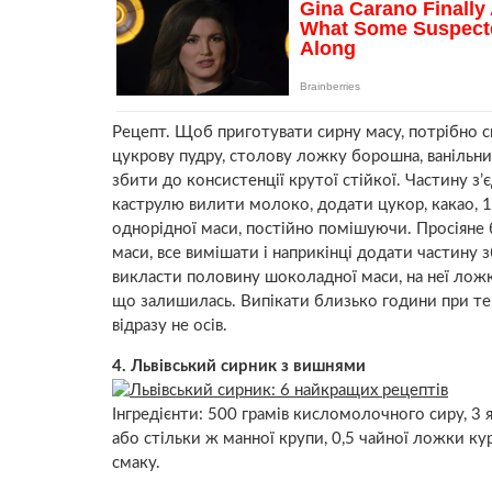
Рецепт. Щоб приготувати сирну масу, потрібно с
цукрову пудру, столову ложку борошна, ванільни
збити до консистенції крутої стійкої. Частину з
каструлю вилити молоко, додати цукор, какао, 1
однорідної маси, постійно помішуючи. Просіян
маси, все вимішати і наприкінці додати частину 
викласти половину шоколадної маси, на неї лож
що залишилась. Випікати близько години при те
відразу не осів.
4. Львівський сирник з вишнями
Інгредієнти: 500 грамів кисломолочного сиру, 3
або стільки ж манної крупи, 0,5 чайної ложки ку
смаку.