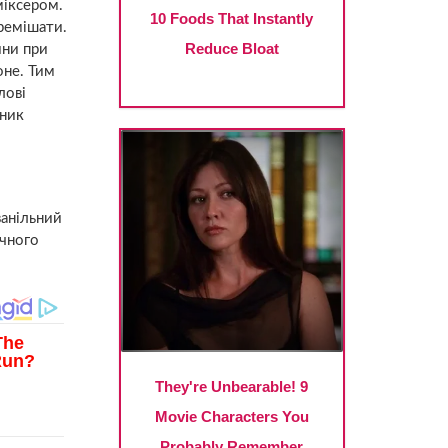
міксером.
еремішати.
ини при
оне. Тим
лові
рник
ванільний
очного