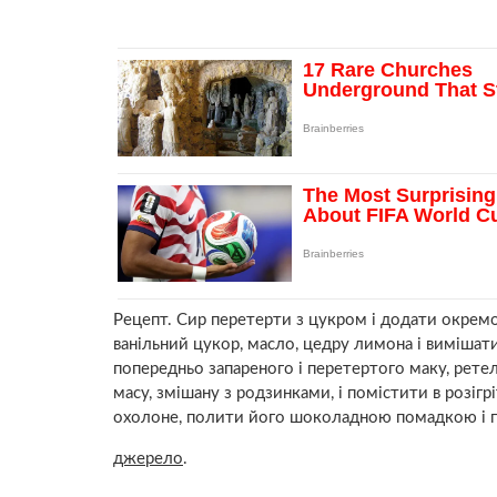
Рецепт. Сир перетерти з цукром і додати окремо
ванільний цукор, масло, цедру лимона і вимішат
попередньо запареного і перетертого маку, ретел
масу, змішану з родзинками, і помістити в розіг
охолоне, полити його шоколадною помадкою і 
джерело
.