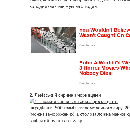
какао, вимішати до однорідності і довести до к
холодильник мінімум на 5 годин.
2. Львівський сирник з чорницями
Інгредієнти: 500 грамів кисломолочного сиру, 20
(можна заморожених), 1 столова ложка манної кр
ванільний цукор до смаку.