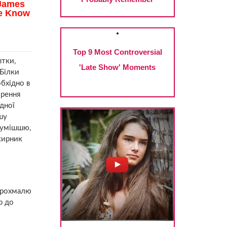
втки,
 Білки
обхідно в
орення
дної
шу
сумішшю,
сирник
 крохмалю
р до