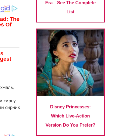
охмаль,
ти сирну
оли сирник