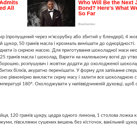
ир (пропущений через м’ясорубку або збитий у блендері), 4 жо
й цукор, 50 грамів масла і крохмаль вимішати до однорідності.
’єднати із сирною масою. Для приготування шоколадної маси не
25 грамів масла і шоколад. Варити на маленькому вогні до утв
е борошно, розпушувач і жовтки додати до охолодженої шокола
збитих білків, акуратно перемішати. У форму для запікання спер
кою рівномірно викласти сирну масу і залити все шоколадною 
мпературі 180º. Охолоджувати у напіввідчиненій духовці, щоб 
 яйця, 120 грамів цукру, цедра одного лимона, 1 столова ложка
ркуми, півсклянки сушених вишень без кісточок, ванільний цуко