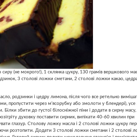
сиру (не мокрого!), 1 склянка цукру, 130 грамів вершкового мас
одзинок, 3 столові ложки сметани, 2 столові ложки какао, цедр
асло, родзинки і цедру лимона, після чого все ретельно виміша
ми, пропустити через м’ясорубку або змолоти у блендері), усе
. Білки збити до густої білосніжної піни і додати в сирну масу,
розігріту духовку поставити сирник, випікати 40-60 хвилин при
увати глазур. Столову ложку масла і 2 столові ложки цукру пе
уючи розтопити. Додати 3 столові ложки сметани і 2 столові 