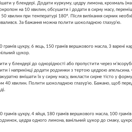
мішати у блендері. Додати куркуму, цедру лимона, крохмаль (ман
кропом на 10 хвилин, обсушити і додати в сирну масу, переміш
 50 хвилин при температурі 180º. Після випікання сирник необх
звалився. За бажання можна полити шоколадною глазур’ю.
 грамів цукру, 6 яєць, 150 грамів вершкового масла, 3 варені к
нільний цукор.
нити у блендері до однорідності або пропустити через м’ясоруб
бити і наприкінці додати родзинки з тертою цедрою апельсина
 акуратно вмішати їх у сирну масу, викласти сирне тісто у форм
ягом 40 хвилин. Полити шоколадною глазур’ю. Бажано, щоб пере
ді.
 грамів цукру, 4 яйця, 180 грамів вершкового масла, 100 грамів
родзинок, цедра одного лимона, ванільний цукор до смаку, цукр