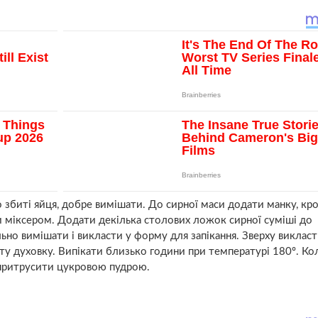
 збиті яйця, добре вимішати. До сирної маси додати манку, кр
и міксером. Додати декілька столових ложок сирної суміші до
ьно вимішати і викласти у форму для запікання. Зверху виклас
ріту духовку. Випікати близько години при температурі 180º. К
притрусити цукровою пудрою.