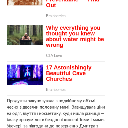
Продукти закуповувала в подвійному об’ємі,
чесно відвозячи половину мамі. Завищувала ціни
на одяг, взуття і косметику, куди йшла різниця — і
їжаку зрозуміло: в бездонні кишені Томи і мами.
Увечері, за півгодини до повернення Дмитра з