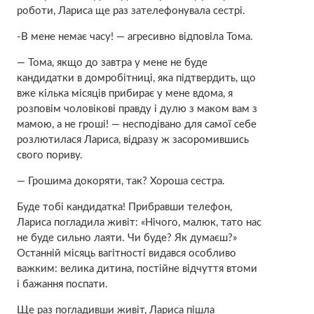
роботи, Лариса ще раз зателефонувала сестрі.
-В мене немає часу! — агресивно відповіла Тома.
— Тома, якщо до завтра у мене не буде
кандидатки в домробітниці, яка підтвердить, що
вже кілька місяців прибирає у мене вдома, я
розповім чоловікові правду і дyлю з маком вам з
мамою, а не гроші! — несподівано для самої себе
розлютилася Лариса, відразу ж засоромившись
свого пориву.
— Грошима докоряти, так? Хороша сестра.
Буде тобі кандидатка! Прибравши телефон,
Лариса погладила живіт: «Нічого, малюк, тато нас
не буде сильно лаяти. Чи буде? Як думаєш?»
Останній місяць вагітності видався особливо
важким: велика дитина, постійне відчуття втоми
і бажання поспати.
Ще раз погладивши живіт, Лариса пішла