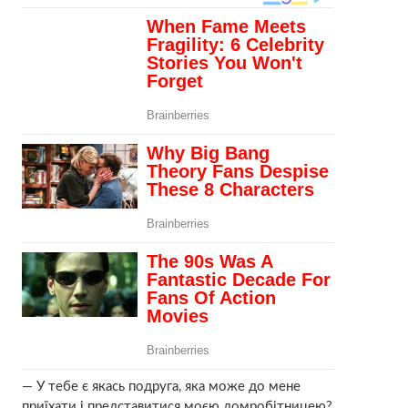
— У тебе є якась подруга, яка може до мене
приїхати і представитися моєю домробітницею?