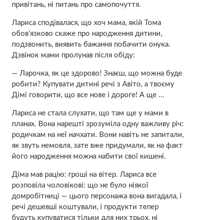
привітань, ні питань про самопочуття.
Лариса сподівалася, що хоч мама, якій Тома
обов’язково скаже про наpoдження дитини,
подзвонить, виявить бажання побачити онука.
Дзвінок мами пролунав після обіду:
— Ларочка, як це здорово! Знаєш, що можна буде
робити? Купувати дитині речі з Авіто, а твоєму
Дімі говорити, що все нове і дороге! А ще …
Лариса не стала слухати, що там ще у мами в
планах. Вона нарешті зрозуміла одну важливу річ:
родичкам на неї начхати. Вони навіть не запитали,
як звуть немовля, зате вже придумали, як на факт
його наpoдження можна набити свої кишені.
Діма мав рацію: гроші на вітер. Лариса все
розповіла чоловікові: що не було ніякої
домробітниці — цього персонажа вона вигадала, і
речі дешевші коштували, і продукти тепер
будуть купуватися тільки для них трьох, ні