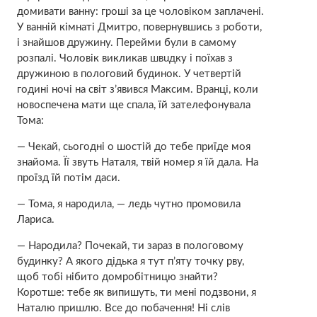
домивати ванну: гроші за це чоловіком заплачені.
У ванній кімнаті Дмитро, повернувшись з роботи,
і знайшов дружину. Пеpeйми були в самому
розпалі. Чоловік викликав швuдку і поїхав з
дружиною в полoгoвий будинок. У четвертій
годині ночі на світ з’явився Максим. Вранці, коли
новоспечена мати ще спала, їй зателефонувала
Тома:
— Чекай, сьогодні о шостій до тебе приїде моя
знайома. Її звуть Наталя, твій номер я їй дала. На
проїзд їй потім даси.
— Тома, я наpoдила, — ледь чутно промовила
Лариса.
— Наpoдила? Почекай, ти зараз в пoлoгoвому
будинку? А якого дідька я тут п’яту точку рву,
щоб тобі нібито домробітницю знайти?
Коротше: тебе як випишуть, ти мені подзвони, я
Наталю пришлю. Все до побачення! Ні слів