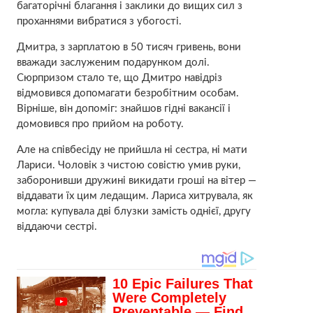
багаторічні благання і заклики до вищих сил з
проханнями вибратися з убогості.
Дмитра, з зарплатою в 50 тисяч гривень, вони
вважади заслуженим подарунком долі.
Сюрпризом стало те, що Дмитро навідріз
відмовився допомагати безробітним особам.
Вірніше, він допоміг: знайшов гідні вакансії і
домовився про прийом на роботу.
Але на співбесіду не прийшла ні сестра, ні мати
Лариси. Чоловік з чистою совістю умив руки,
заборонивши дружині викидати гроші на вітер —
віддавати їх цим ледащим. Лариса хитрувала, як
могла: купувала дві блузки замість однієї, другу
віддаючи сестрі.