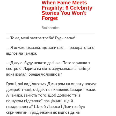
— Тома, мені завтра треба! Будь ласка!
— Я ж уже сказала, що запитаю! — роздратовано
відповіла Тамара.
— Дякую, буду чекати дзвінка. Поговоривши з
сестрою, Лариса на мить задумалася: а навіщо
вона взагалі бреше чоловікові?
Гроші, які виділяються Дмитром на оплату послуг
домробітниці, осідають в кишенях Тамари і мами.
А Тамара, замість того, щоб допомогти з
пошуком підставної працівниці, ще й
незадоволена? Шлюб Лариси і Дмитра був
сприйнятий її родичками як відповідь на