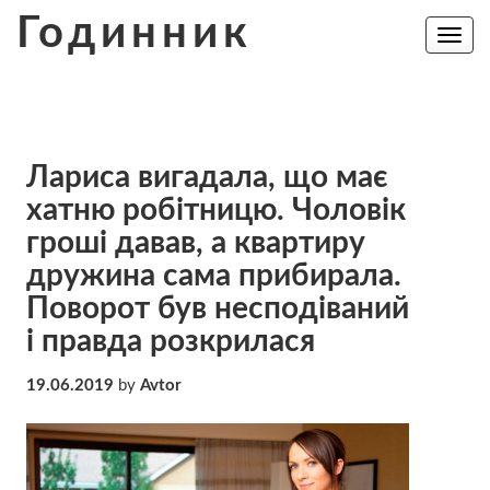
Skip
Годинник
to
Toggle
navig
content
Лариса вигадала, що має
хатню робітницю. Чоловік
гроші давав, а квартиру
дружина сама прибирала.
Поворот був несподіваний
і правда розкрилася
19.06.2019
by
Avtor