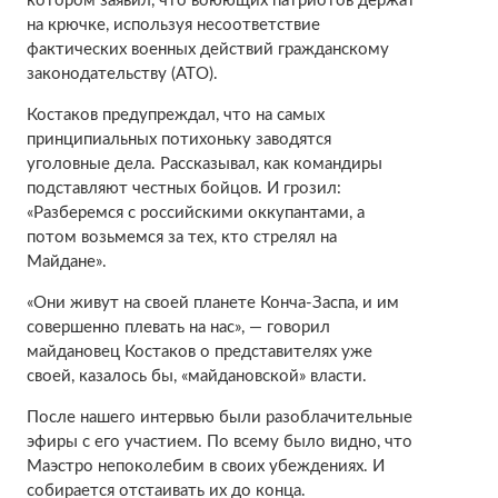
котором заявил, что воюющих патриотов держат
на крючке, используя несоответствие
фактических военных действий гражданскому
законодательству (АТО).
Костаков предупреждал, что на самых
принципиальных потихоньку заводятся
уголовные дела. Рассказывал, как командиры
подставляют честных бойцов. И грозил:
«Разберемся с российскими оккупантами, а
потом возьмемся за тех, кто стрелял на
Майдане».
«Они живут на своей планете Конча-Заспа, и им
совершенно плевать на нас», — говорил
майдановец Костаков о представителях уже
своей, казалось бы, «майдановской» власти.
После нашего интервью были разоблачительные
эфиры с его участием. По всему было видно, что
Маэстро непоколебим в своих убеждениях. И
собирается отстаивать их до конца.