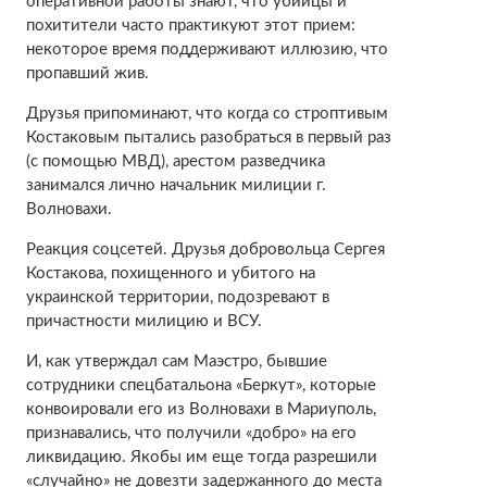
оперативной работы знают, что убийцы и
похитители часто практикуют этот прием:
некоторое время поддерживают иллюзию, что
пропавший жив.
Друзья припоминают, что когда со строптивым
Костаковым пытались разобраться в первый раз
(с помощью МВД), арестом разведчика
занимался лично начальник милиции г.
Волновахи.
Реакция соцсетей. Друзья добровольца Сергея
Костакова, похищенного и убитого на
украинской территории, подозревают в
причастности милицию и ВСУ.
И, как утверждал сам Маэстро, бывшие
сотрудники спецбатальона «Беркут», которые
конвоировали его из Волновахи в Мариуполь,
признавались, что получили «добро» на его
ликвидацию. Якобы им еще тогда разрешили
«случайно» не довезти задержанного до места