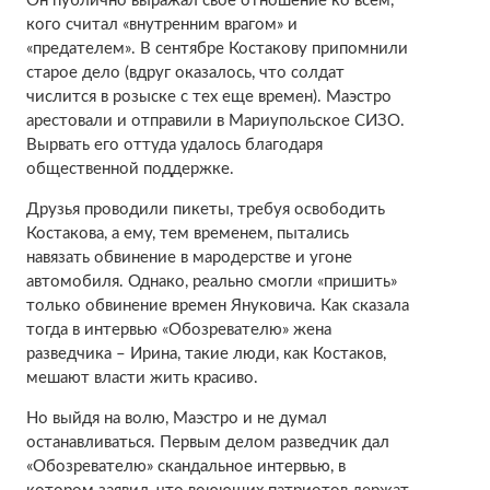
Он публично выражал свое отношение ко всем,
кого считал «внутренним врагом» и
«предателем». В сентябре Костакову припомнили
старое дело (вдруг оказалось, что солдат
числится в розыске с тех еще времен). Маэстро
арестовали и отправили в Мариупольское СИЗО.
Вырвать его оттуда удалось благодаря
общественной поддержке.
Друзья проводили пикеты, требуя освободить
Костакова, а ему, тем временем, пытались
навязать обвинение в мародерстве и угоне
автомобиля. Однако, реально смогли «пришить»
только обвинение времен Януковича. Как сказала
тогда в интервью «Обозревателю» жена
разведчика – Ирина, такие люди, как Костаков,
мешают власти жить красиво.
Но выйдя на волю, Маэстро и не думал
останавливаться. Первым делом разведчик дал
«Обозревателю» скандальное интервью, в