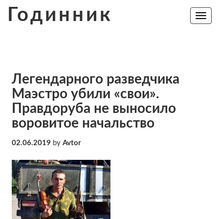
Skip
Годинник
to
Toggle
navig
content
Легендарного разведчика
Маэстро убили «свои».
Правдоруба не выносило
воровитое начальство
02.06.2019
by
Avtor