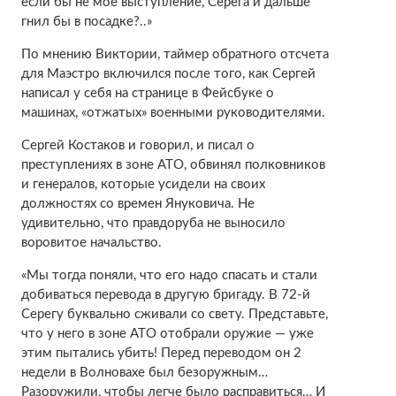
если бы не мое выступление, Серега и дальше
гнил бы в посадке?..»
По мнению Виктории, таймер обратного отсчета
для Маэстро включился после того, как Сергей
написал у себя на странице в Фейсбуке о
машинах, «отжатых» военными руководителями.
Сергей Костаков и говорил, и писал о
преступлениях в зоне АТО, обвинял полковников
и генералов, которые усидели на своих
должностях со времен Януковича. Не
удивительно, что правдоруба не выносило
воровитое начальство.
«Мы тогда поняли, что его надо спасать и стали
добиваться перевода в другую бригаду. В 72-й
Серегу буквально сживали со свету. Представьте,
что у него в зоне АТО отобрали оружие — уже
этим пытались убить! Перед переводом он 2
недели в Волновахе был безоружным…
Разоружили, чтобы легче было расправиться… И