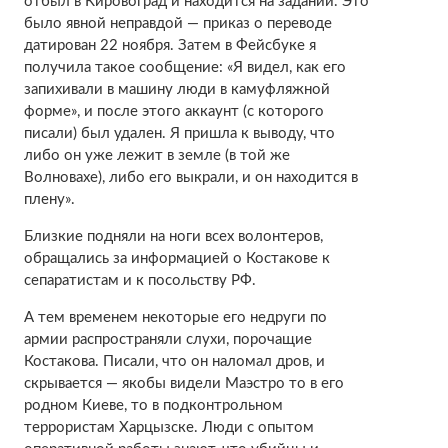
отбыл в Кировоград и находится на задании. Это
было явной неправдой — приказ о переводе
датирован 22 ноября. Затем в Фейсбуке я
получила такое сообщение: «Я видел, как его
запихивали в машину люди в камуфляжной
форме», и после этого аккаунт (с которого
писали) был удален. Я пришла к выводу, что
либо он уже лежит в земле (в той же
Волновахе), либо его выкрали, и он находится в
плену».
Близкие подняли на ноги всех волонтеров,
обращались за информацией о Костакове к
сепаратистам и к посольству РФ.
А тем временем некоторые его недруги по
армии распространяли слухи, порочащие
Костакова. Писали, что он наломал дров, и
скрывается — якобы видели Маэстро то в его
родном Киеве, то в подконтрольном
террористам Харцызске. Люди с опытом