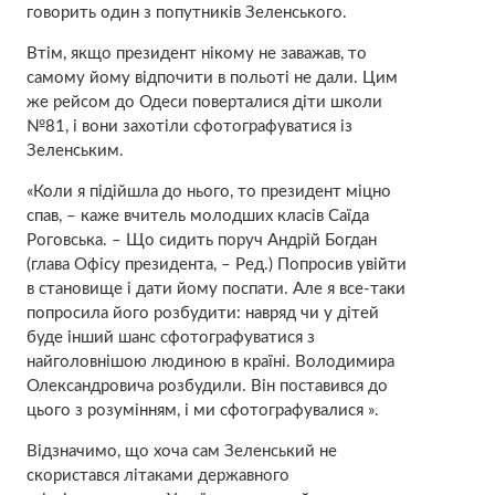
говорить один з попутників Зеленського.
Втім, якщо президент нікому не заважав, то
самому йому відпочити в польоті не дали. Цим
же рейсом до Одеси поверталися діти школи
№81, і вони захотіли сфотографуватися із
Зеленським.
«Коли я підійшла до нього, то президент міцно
спав, – каже вчитель молодших класів Саїда
Роговська. – Що сидить поруч Андрій Богдан
(глава Офісу президента, – Ред.) Попросив увійти
в становище і дати йому поспати. Але я все-таки
попросила його розбудити: навряд чи у дітей
буде інший шанс сфотографуватися з
найголовнішою людиною в країні. Володимира
Олександровича розбудили. Він поставився до
цього з розумінням, і ми сфотографувалися ».
Відзначимо, що хоча сам Зеленський не
скористався літаками державного