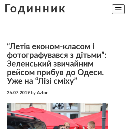
Skip
Годинник
to
Toggle
navig
content
“Летів економ-класом і
фотографувався з дітьми”:
Зеленський звичайним
рейсом прибув до Одеси.
Уже на “Лізі сміху”
26.07.2019
by
Avtor