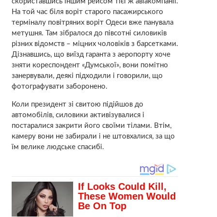
скориставшись іншим рейсом тієї ж авіакомпанії.
На той час біля воріт старого пасажирського
терміналу повітряних воріт Одеси вже панувала
метушня. Там зібралося до півсотні силовиків
різних відомств – міцних чоловіків з барсетками.
Дізнавшись, що виїзд гаранта з аеропорту хоче
зняти кореспондент «Думської», вони помітно
занервували, деякі підходили і говорили, що
фотографувати заборонено.
Коли президент зі свитою підійшов до
автомобілів, силовики активізувалися і
постаралися закрити його своїми тілами. Втім,
камеру вони не забирали і не штовхалися, за що
їм велике людське спасибі.