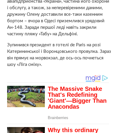
авіапідприємства «Україна», частина його охорони
і обслугу, а також, за неперевіреними даними,
дружину Олену доставили все-таки казенним
бортом – вчора в Одесі приземлився урядовий
Ан-148. Заради першої леді навіть закрили
частину пляжу «Табу» на Дельфіні.
Зупинився президент в готелі de Paris на розі
Катерининської і Воронцовського провулка. Зараз
він прямує на морвокзал, де ось-ось почнеться
шоу «Ліга сміху».