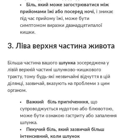
Біль, який може загострюватися між
прийомами їжі або посеред ночі,
і зникає
під час прийому їжі, може бути
симптомом
виразки дванадцятипалої
кишки.
3. Ліва верхня частина живота
Більша частина вашого
шлунка
зосереджена у
лівій верхній частині шлунково-кишкового
тракту, тому будь-які незвичайні відчуття в цій
ділянці, зазвичай, вказують на проблеми з цим
органом.
Важкий біль пригніченння,
що
супроводжується нудотою або блювотою,
може бути ознакою
гастриту
або запалення
шлунка.
Пекучий біль, який зазвичай більш
інтенсивний, коли шлунок