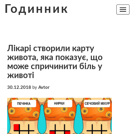
Skip
Годинник
to
Toggle
navig
content
Лікарі створили карту
живота, яка показує, що
може спричинити біль у
животі
30.12.2018
by
Avtor