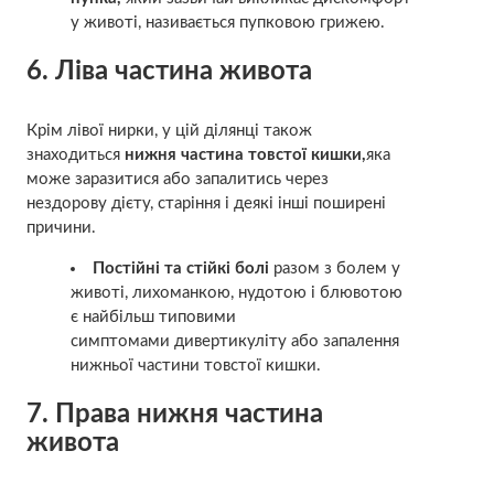
у животі, називається
пупковою грижею.
6. Ліва частина живота
Крім лівої нирки, у цій ділянці також
знаходиться
нижня частина товстої кишки,
яка
може заразитися або запалитись через
нездорову дієту, старіння і деякі інші поширені
причини.
Постійні та стійкі болі
разом з болем у
животі, лихоманкою, нудотою і блювотою
є найбільш типовими
симптомами
дивертикуліту
або запалення
нижньої частини товстої кишки.
7. Права нижня частина
живота