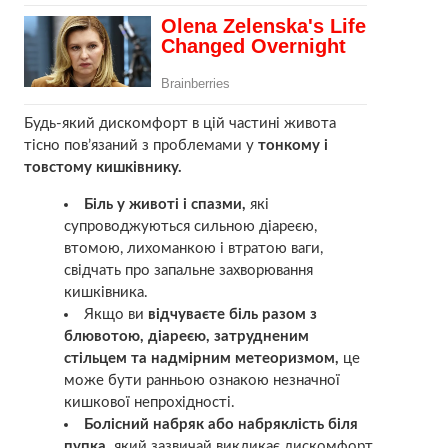
Будь-який дискомфорт в цій частині живота
тісно пов’язаний з проблемами у
тонкому і
товстому кишківнику.
Біль у животі і спазми,
які
супроводжуються сильною діареєю,
втомою, лихоманкою і втратою ваги,
свідчать про
запальне захворювання
кишківника.
Якщо ви
відчуваєте біль разом з
блювотою, діареєю, затрудненим
стільцем та надмірним метеоризмом,
це
може бути ранньою ознакою
незначної
кишкової непрохідності.
Болісний набряк або набряклість біля
пупка,
який зазвичай викликає дискомфорт