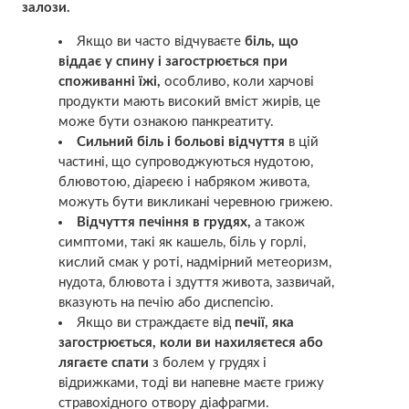
залози.
Якщо ви часто відчуваєте
біль, що
віддає у спину і загострюється при
споживанні їжі,
особливо, коли харчові
продукти мають високий вміст жирів, це
може бути ознакою
панкреатиту.
Сильний біль і больові відчуття
в цій
частині, що супроводжуються нудотою,
блювотою, діареєю і набряком живота,
можуть бути викликані
черевною грижею.
Відчуття печіння в грудях,
а також
симптоми, такі як кашель, біль у горлі,
кислий смак у роті, надмірний метеоризм,
нудота, блювота і здуття живота, зазвичай,
вказують на
печію
або
диспепсію
.
Якщо ви страждаєте від
печії, яка
загострюється, коли ви нахиляєтеся або
лягаєте спати
з болем у грудях і
відрижками, тоді ви напевне маєте
грижу
стравохідного отвору діафрагми.