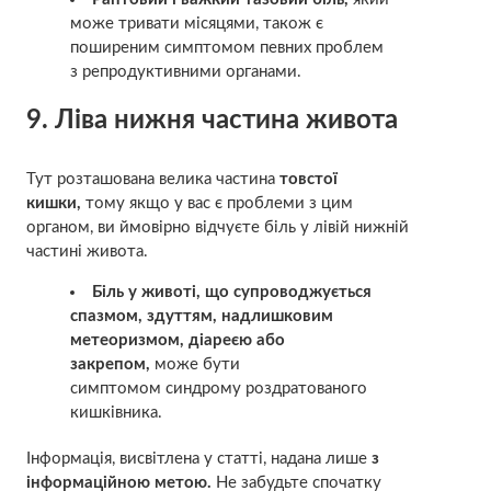
може тривати місяцями, також є
поширеним симптомом певних проблем
з
репродуктивними органами.
9. Ліва нижня частина живота
Тут розташована велика частина
товстої
кишки,
тому якщо у вас є проблеми з цим
органом, ви ймовірно відчуєте біль у лівій нижній
частині живота.
Біль у животі, що супроводжується
спазмом, здуттям, надлишковим
метеоризмом, діареєю або
закрепом,
може бути
симптомом
синдрому роздратованого
кишківника.
Інформація, висвітлена у статті, надана лише
з
інформаційною метою.
Не забудьте спочатку