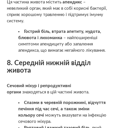
Ця частина живота містить
апендикс
–
невеликий орган, який має в собі корисні бактерії,
сприяє хорошому травленню і підтримує імунну
систему.
Гострий біль, втрата апетиту, нудота,
блювота і лихоманка
– найпоширеніші
симптоми
апендициту
або запалення
апендикса, що вимагає негайного лікування.
8. Середній нижній відділ
живота
Сечовий міхур і репродуктивні
органи
знаходяться в цій частині живота.
Спазми в черевній порожнині, відчуття
печіння під час сечі, а також зміни
кольору сечі
можуть вказувати на
інфекцію
сечового міхура.
Раптовий і важкий тазовий біль,
який