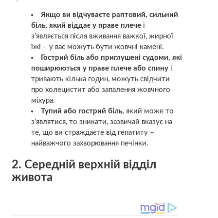
Якщо ви відчуваєте раптовий, сильний
біль, який віддає у праве плече
і
з’являється після вживання важкої, жирної
їжі – у вас можуть бути
жовчні камені.
Гострий біль або приглушені судоми, які
поширюються у праве плече або спину
і
тривають кілька годин, можуть свідчити
про
холецистит
або запалення жовчного
міхура.
Тупий або гострий біль,
який може то
з’являтися, то зникати, зазвичай вказує на
те, що ви страждаєте від
гепатиту
–
найважчого захворювання печінки.
2. Середній верхній відділ
живота