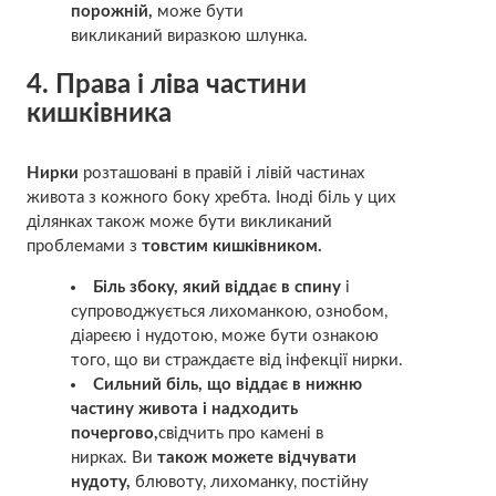
порожній,
може бути
викликаний
виразкою шлунка.
4. Права і ліва частини
кишківника
Нирки
розташовані в правій і лівій частинах
живота з кожного боку хребта. Іноді біль у цих
ділянках також може бути викликаний
проблемами з
товстим кишківником.
Біль збоку, який віддає в спину
і
супроводжується лихоманкою, ознобом,
діареєю і нудотою, може бути ознакою
того, що ви страждаєте від
інфекції нирки.
Сильний біль, що віддає в нижню
частину живота і надходить
почергово,
свідчить про
камені в
нирках.
Ви
також можете відчувати
нудоту,
блювоту, лихоманку, постійну